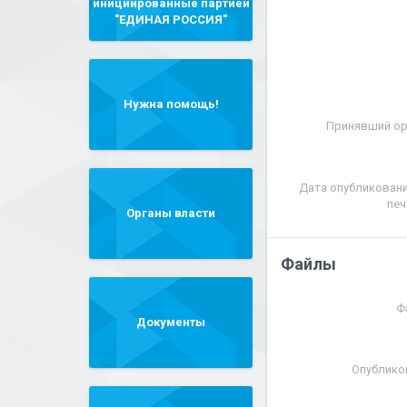
инициированные партией
"ЕДИНАЯ РОССИЯ"
Нужна помощь!
Принявший ор
Дата опубликовани
печ
Органы власти
Файлы
Ф
Документы
Опублико