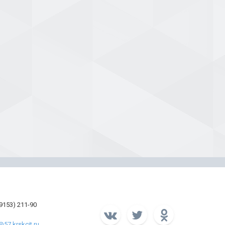
39153) 211-90
57.krskcit.ru