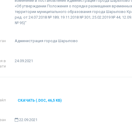
изменений в постановление Администрации города Шарыпово от
«Об утверждении Положения о порядке размещения временных
территории муниципального образования города Шарыпово Кра
ред. от 24.07.2018 № 189; 19.11.2018 № 301; 25.02.2019 № 44; 12.09
№ 95)"
ган
Администрация города Шарыпово
я в
24.09.2021
ати
айл
СКАЧАТЬ (.DOC, 46,5 КБ)
ван
22.09.2021