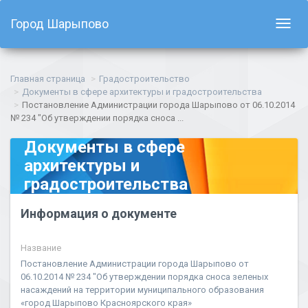
Город Шарыпово
Показ
навиг
Главная страница
Градостроительство
Документы в сфере архитектуры и градостроительства
Постановление Администрации города Шарыпово от 06.10.2014
№ 234 "Об утверждении порядка сноса ...
Документы в сфере
архитектуры и
градостроительства
Информация о документе
Название
Постановление Администрации города Шарыпово от
06.10.2014 № 234 "Об утверждении порядка сноса зеленых
насаждений на территории муниципального образования
«город Шарыпово Красноярского края»