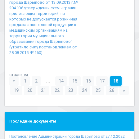
города Шарыпово от 13.09.2013 г.№
204 "Об утверждении схемы границ
прилегающих территорий, на
которых не допускается розничная
продажа алкогольной продукции к
медицинским организациям на
территории муниципального
образования города Шарыпово"
(утратило силу постановлением от
28.08.2015 № 160)
страницы:
«
1
2
...
14
15
16
17
18
19
20
21
22
23
24
25
26
»
Последние документы
Постановление Администрации города Шарыпово от 27.12.2022