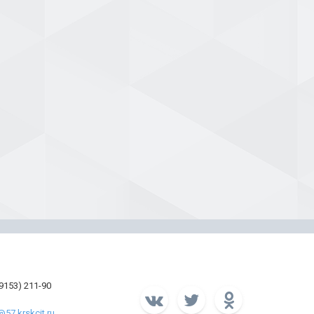
39153) 211-90
57.krskcit.ru