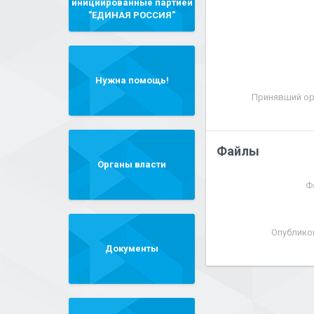
инициированные партией
"ЕДИНАЯ РОССИЯ"
Нужна помощь!
Принявший ор
Файлы
Органы власти
Ф
Опублико
Документы