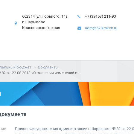
662314, ул. Горького, 14а,
+7 (39153) 211-90
г. Шарыпово
Красноярского края
adm@57.krskcit.ru
пальный бюджет
Документы
 от 22.08.2013 «О внесении изменений в ...
ы
документе
ние
Приказ Финуправления администрации г.Шарыпово № 82 от 22.0