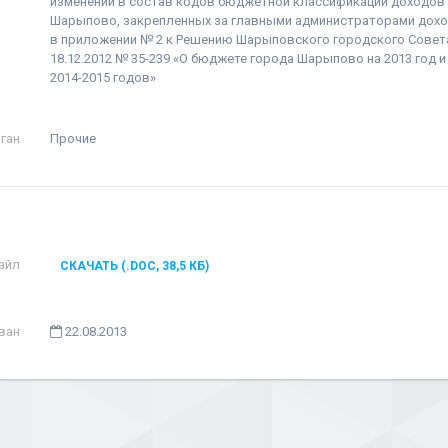
изменений в состав кодов бюджетной классификации доходов
Шарыпово, закрепленных за главными администраторами дох
в приложении № 2 к Решению Шарыповского городского Совета
18.12.2012 № 35-239 «О бюджете города Шарыпово на 2013 год 
2014-2015 годов»
ган
Прочие
айл
СКАЧАТЬ (.DOC, 38,5 КБ)
ван
22.08.2013