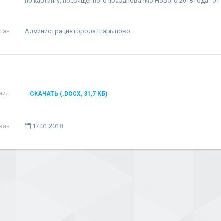
по картингу, посвященного празднованию Нового 2018 года" от 
ган
Администрация города Шарыпово
айл
СКАЧАТЬ (.DOCX, 31,7 КБ)
ван
17.01.2018