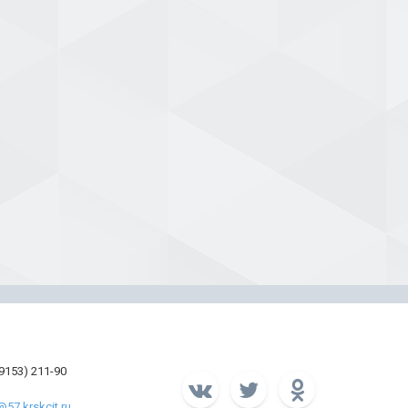
39153) 211-90
57.krskcit.ru