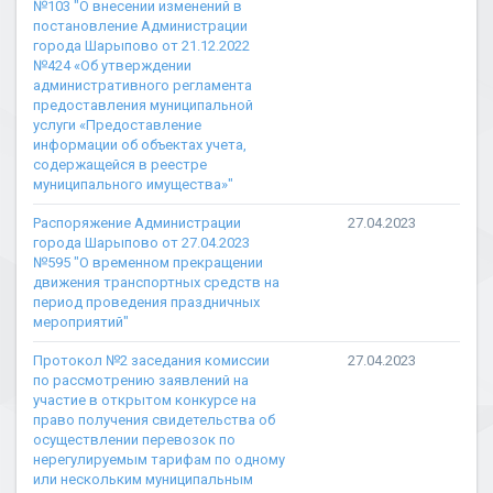
№103 "О внесении изменений в
постановление Администрации
города Шарыпово от 21.12.2022
№424 «Об утверждении
административного регламента
предоставления муниципальной
услуги «Предоставление
информации об объектах учета,
содержащейся в реестре
муниципального имущества»"
Распоряжение Администрации
27.04.2023
города Шарыпово от 27.04.2023
№595 "О временном прекращении
движения транспортных средств на
период проведения праздничных
мероприятий"
Протокол №2 заседания комиссии
27.04.2023
по рассмотрению заявлений на
участие в открытом конкурсе на
право получения свидетельства об
осуществлении перевозок по
нерегулируемым тарифам по одному
или нескольким муниципальным