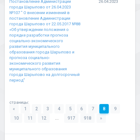
Постановление Администрации
26.04.2023
города Шарыпово от 26.04.2023
№107 " О внесении изменений в
постановление Администрации
города Шарыпово от 22.05.2017 №88
«Об утверждении положения о
порядке разработки прогноза
социально-экономического
развития муниципального
образования города Шарыпово и
прогноза социально-
экономического развития
муниципального образования
города Шарыпово на долгосрочный
период"
страницы:
«
1
2
3
4
5
6
7
8
9
10
11
12
...
917
918
»