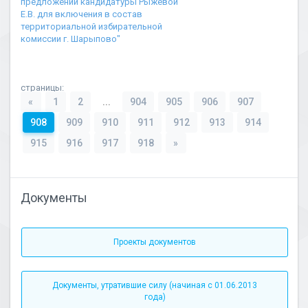
предложении кандидатуры Рыжевой
Е.В. для включения в состав
территориальной избирательной
комиссии г. Шарыпово"
страницы:
«
1
2
...
904
905
906
907
908
909
910
911
912
913
914
915
916
917
918
»
Документы
Проекты документов
Документы, утратившие силу (начиная с 01.06.2013
года)