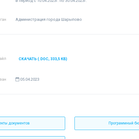
в период с 10.04.2023г. по 30.04.2023г."
ган
Администрация города Шарыпово
айл
СКАЧАТЬ (.DOC, 333,5 КБ)
ван
05.04.2023
екты документов
Программный б