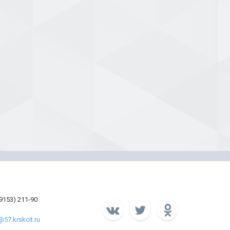
39153) 211-90
57.krskcit.ru