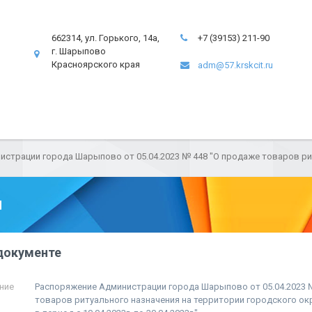
662314, ул. Горького, 14а,
+7 (39153) 211-90
г. Шарыпово
Красноярского края
adm@57.krskcit.ru
страции города Шарыпово от 05.04.2023 № 448 "О продаже товаров рит
ы
документе
ние
Распоряжение Администрации города Шарыпово от 05.04.2023 
товаров ритуального назначения на территории городского о