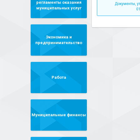
регламенты оказания
Документы, у
муниципальных услуг
01
Экономика и
предпринимательство
Работа
Муниципальные финансы