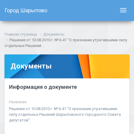
Город Шарыпово
Показ
навиг
Главная страница
Документы
Решение от 10.08.2010 г. № 6-41 "О признании утратившими силу
отдельных Решений ...
Документы
Информация о документе
Название
Решение от 10.08.2010 г. № 6-41 "О признании утратившими
силу отдельных Решений Шарыповского городского Совета
депутатов"