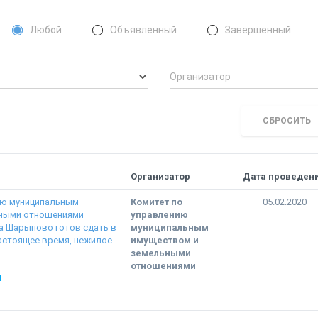
Любой
Объявленный
Завершенный
Организатор
СБРОСИТЬ
Организатор
Дата проведен
ию муниципальным
Комитет по
05.02.2020
ьными отношениями
управлению
а Шарыпово готов сдать в
муниципальным
астоящее время, нежилое
имуществом и
земельными
отношениями
Ы