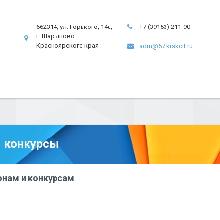
662314, ул. Горького, 14а,
+7 (39153) 211-90
г. Шарыпово
Красноярского края
adm@57.krskcit.ru
 конкурсы
онам и конкурсам