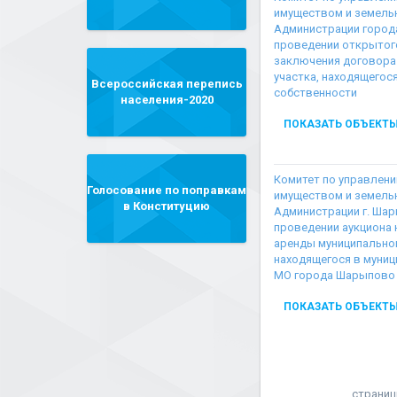
имуществом и земел
Администрации город
проведении открытого
заключения договора
участка, находящегос
Всероссийская перепись
собственности
населения-2020
ПОКАЗАТЬ ОБЪЕКТ
Комитет по управлен
Голосование по поправкам
имуществом и земель
в Конституцию
Администрации г. Ша
проведении аукциона
аренды муниципально
находящегося в муниц
МО города Шарыпово 
ПОКАЗАТЬ ОБЪЕКТ
страниц