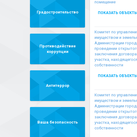
помещение
Градостроительство
ПОКАЗАТЬ ОБЪЕКТ
Комитет по управлен
имуществом и земел
Администрации город
Противодействие
проведении открытого
коррупции
заключения договора
участка, находящегос
собственности
ПОКАЗАТЬ ОБЪЕКТ
Антитеррор
Комитет по управлен
имуществом и земел
Администрации город
проведении открытого
заключения договора
Ваша безопасность
участка, находящегос
собственности