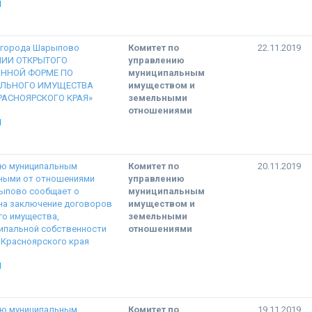
Ы
 города Шарыпово
Комитет по
22.11.2019
НИИ ОТКРЫТОГО
управлению
ОННОЙ ФОРМЕ ПО
муниципальным
ЛЬНОГО ИМУЩЕСТВА
имуществом и
РАСНОЯРСКОГО КРАЯ»
земельными
отношениями
Ы
ию муниципальным
Комитет по
20.11.2019
ными от отношениями
управлению
рыпово сообщает о
муниципальным
 на заключение договоров
имуществом и
го имущества,
земельными
ипальной собственности
отношениями
Красноярского края
Ы
ию муниципальным
Комитет по
19.11.2019