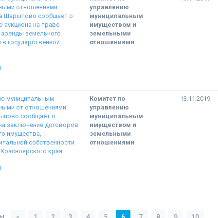
ьными отношениями
управлению
а Шарыпово сообщает о
муниципальным
 аукциона на право
имуществом и
 аренды земельного
земельными
я в государственной
отношениями
Ы
ию муниципальным
Комитет по
13.11.2019
ными от отношениями
управлению
рыпово сообщает о
муниципальным
 на заключение договоров
имуществом и
го имущества,
земельными
ипальной собственности
отношениями
Красноярского края
Ы
ы:
«
1
2
3
4
5
6
7
8
9
10
..