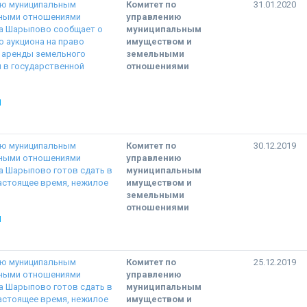
ию муниципальным
Комитет по
31.01.2020
ьными отношениями
управлению
а Шарыпово сообщает о
муниципальным
 аукциона на право
имуществом и
 аренды земельного
земельными
я в государственной
отношениями
Ы
ию муниципальным
Комитет по
30.12.2019
ьными отношениями
управлению
а Шарыпово готов сдать в
муниципальным
астоящее время, нежилое
имуществом и
земельными
отношениями
Ы
ию муниципальным
Комитет по
25.12.2019
ьными отношениями
управлению
а Шарыпово готов сдать в
муниципальным
астоящее время, нежилое
имуществом и