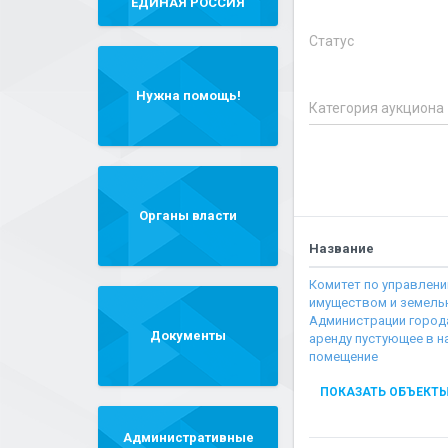
"ЕДИНАЯ РОССИЯ"
Статус
Нужна помощь!
Категория аукциона
Органы власти
Название
Комитет по управлен
имуществом и земел
Администрации город
Документы
аренду пустующее в н
помещение
ПОКАЗАТЬ ОБЪЕКТ
Административные