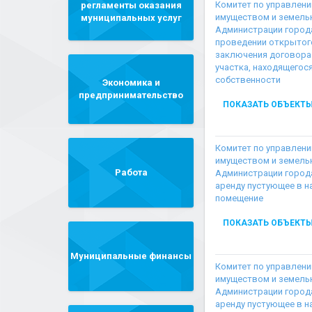
Комитет по управлен
регламенты оказания
имуществом и земел
муниципальных услуг
Администрации город
проведении открытого
заключения договора
участка, находящегос
собственности
Экономика и
предпринимательство
ПОКАЗАТЬ ОБЪЕКТ
Комитет по управлен
имуществом и земел
Работа
Администрации город
аренду пустующее в н
помещение
ПОКАЗАТЬ ОБЪЕКТ
Муниципальные финансы
Комитет по управлен
имуществом и земел
Администрации город
аренду пустующее в н