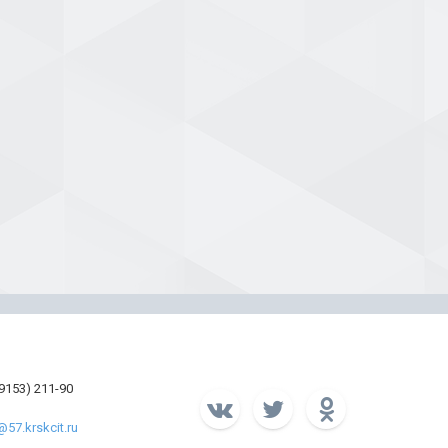
39153) 211-90
57.krskcit.ru