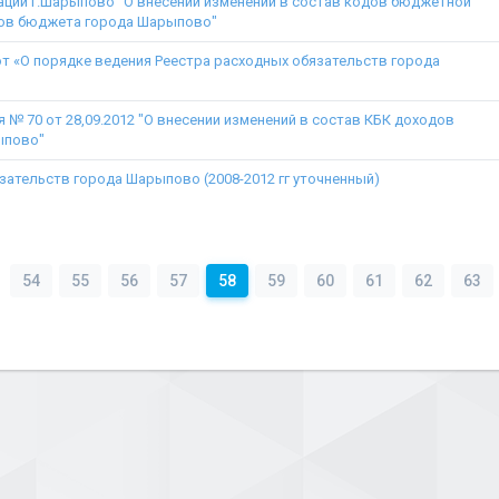
ции г.Шарыпово "О внесении изменений в состав кодов бюджетной
ов бюджета города Шарыпово"
т «О порядке ведения Реестра расходных обязательств города
 № 70 от 28,09.2012 "О внесении изменений в состав КБК доходов
ыпово"
зательств города Шарыпово (2008-2012 гг уточненный)
54
55
56
57
58
59
60
61
62
63