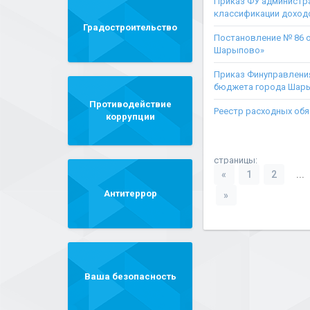
Приказ ФУ администра
классификации доход
Градостроительство
Постановление № 86 о
Шарыпово»
Приказ Финуправления
бюджета города Шар
Противодействие
Реестр расходных обя
коррупции
страницы:
«
1
2
...
Антитеррор
»
Ваша безопасность