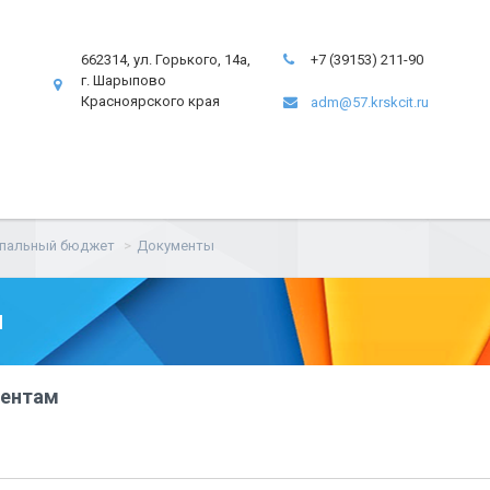
662314, ул. Горького, 14а,
+7 (39153) 211-90
г. Шарыпово
Красноярского края
adm@57.krskcit.ru
пальный бюджет
Документы
ы
ментам