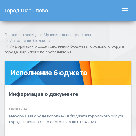
Город Шарыпово
Показ
навиг
Главная страница
Муниципальные финансы
Исполнение бюджета
Информация о ходе исполнения бюджета городского округа
города Шарыпово по состоянию на ...
Исполнение бюджета
Информация о документе
Название
Информация о ходе исполнения бюджета городского округа
города Шарыпово по состоянию на 01.04.2023