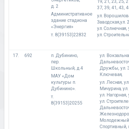
19, 21, 23, 25, 2
д. 2
37, 39, 41, 43, 
Административное
ул. Ворошилова
здание стадиона
Заводская,
ул.
«Энергия»
ул. Солнечная, 
т. 8(39153)22832
ул. Строительн
17.
692
п. Дубинино,
ул. Вокзальная
пер.
Дальневосточ
Школьный, д.4
Дружбы,
ул. 
Ключевая,
МАУ «Дом
культуры п.
ул. Лесная,
ул
Дубинино».
Мичурина, ул
ул. Нагорная, 
т.
ул. Строителей
8(39153)20255
Дальневосточ
Железнодоро
Молодежный,
Спортивный,