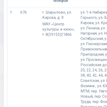
телефон
1.
676
г. Шарыпово, ул.
ул. 1-я Набереж
Кирова, д. 9
Горького,
ул. 
Кирова, ул. Кр
МАУ «Центр
ул. Ленина, ул.
культуры и кино»,
Нагорная, ул. Н
т. 8(39153)21866
Октябрьская, у
ул. Пионерская,
Привокзальная,
Пригородная, у
ул. Просвещен
Российская дом
20, 22, 24, 26, 2
38, 40, 42, 44, 4
Советская,
ул. 
Фомина , ул. Ю
МТМ, пер. Наго
Новый, пер. Со
Труда, пер. Фом
Революции;
П