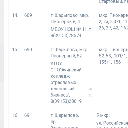
Стартовый, п
14.
689
г. Шарыпово, мкр.
мкр. Пионерн
Пионерный, 4
2, 2а, 3,3-1, 1
26, 27, 42,
16
МБОУ НОШ № 11. т.
8(39153)28574
15.
690
г. Шарыпово,
мкр.
мкр. Пионерн
Пионерный, 52
52,53,
101/1, 
155/1, 156
КГОУ
СПО"Ачинский
колледж
отраслевых
технологий и
бизнеса", т.
8(39153)28019
16.
691
г. Шарыпово,
5 мкр.;
пр.
ул. Российская 
Энергетиков,