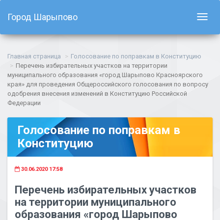
Город Шарыпово
Показ
навиг
Главная страница
Голосование по поправкам в Конституцию
Перечень избирательных участков на территории
муниципального образования «город Шарыпово Красноярского
края» для проведения Общероссийского голосования по вопросу
одобрения внесения изменений в Конституцию Российской
Федерации
Голосование по поправкам в
Конституцию
30.06.2020 17:58
Перечень избирательных участков
на территории муниципального
образования «город Шарыпово