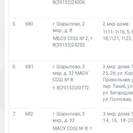
8(39153)24006
5.
680
г. Шарыпово,
2
2 мкр дома:
мкр., д. 8
1\11-1\16, 5, 6
МБОУ СОШ № 2, т.
18,1\21, 1\22,
8(39153)24292
6.
681
г. Шарыпово,
3
3 мкр. дома:
мкр, д. 32 МАОУ
25, 26; ул. Кор
СОШ № 8.
Привольная, у
пер. Тихий, у
т. 8(39153)30772
ул. Загородна
ул. Почтовая,
7.
682
г. Шарыпово,
3
3 мкр. дома: 
мкр., д. 32
14, 16, 18-20
МАОУ СОШ № 8. т.