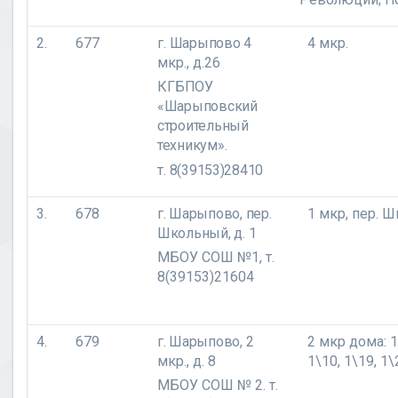
2.
677
г. Шарыпово
4
4 мкр.
мкр., д.26
КГБПОУ
«Шарыповский
строительный
техникум».
т. 8(39153)28410
3.
678
г. Шарыпово, пер.
1 мкр,
пер. 
Школьный, д. 1
МБОУ СОШ №1, т.
8(39153)21604
4.
679
г. Шарыпово,
2
2 мкр дома: 1,
мкр., д. 8
1\10, 1\19, 1\
МБОУ СОШ № 2. т.