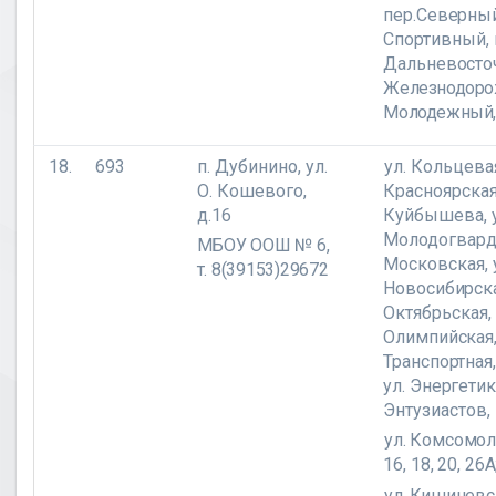
пер.Северны
Спортивный,
Дальневосто
Железнодорож
Молодежный
18.
693
п. Дубинино, ул.
ул. Кольцевая
О. Кошевого,
Красноярская,
д.16
Куйбышева, у
Молодогварде
МБОУ ООШ № 6,
Московская,
т. 8(39153)29672
Новосибирск
Октябрьская, 
Олимпийская,
Транспортная,
ул. Энергетик
Энтузиастов,
ул. Комсомол
16, 18, 20, 26А
ул. Кишиневска