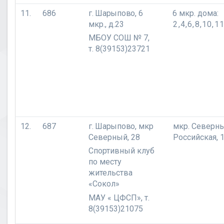
11.
686
г. Шарыпово,
6
6 мкр. дома:
мкр., д.23
2,4,6,8,10,1
МБОУ СОШ № 7,
т. 8(39153)23721
12.
687
г. Шарыпово,
мкр
мкр. Северны
Северный, 28
Российская, 
Спортивный клуб
по месту
жительства
«Сокол»
МАУ
« ЦФСП», т.
8(39153)21075