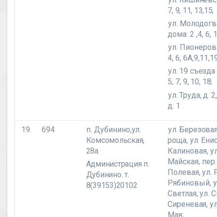
7, 9, 11, 13,15
;
ул. Молодог
дома: 2 ,4, 6, 
ул. Пионеров
4, 6, 6А,9,11,1
ул. 19 съезд
5, 7, 9, 10, 18;
ул. Труда, д. 
д. 1
19.
694
п. Дубинино,
ул.
ул. Березовая
Комсомольская,
роща, ул. Ени
28а
Калиновая,
у
Майская, пер
Администрация п.
Полевая, ул. 
Дубинино. т.
Рябиновый,
у
8(39153)20102
Светлая, ул. 
Сиреневая,
у
Мая;