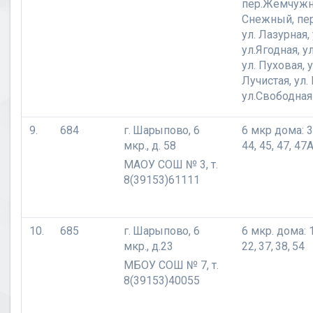
пер.Жемчужн
Снежный, пе
ул. Лазурная,
ул.Ягодная, у
ул. Пуховая, 
Лучистая, ул.
ул.Свободная
9.
684
г. Шарыпово,
6
6 мкр дома: 36
мкр., д. 58
44, 45, 47, 47А
МАОУ СОШ № 3, т.
8(39153)61111
10.
685
г. Шарыпово,
6
6 мкр. дома: 1
мкр., д.23
22, 37, 38, 54
МБОУ СОШ № 7, т.
8(39153)40055