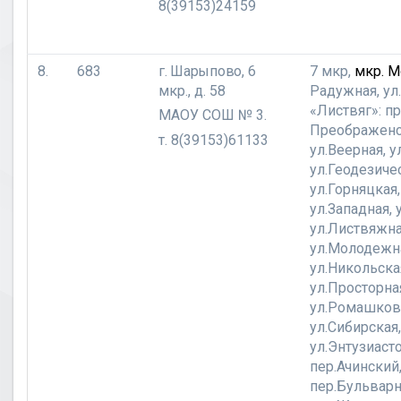
8(39153)24159
8.
683
г. Шарыпово,
6
7 мкр,
мкр. М
мкр., д. 58
Радужная, ул.
«Листвяг»: пр
МАОУ СОШ № 3.
Преображенс
т. 8(39153)61133
ул.Веерная, у
ул.Геодезиче
ул.Горняцкая,
ул.Западная, 
ул.Листвяжна
ул.Молодежн
ул.Никольска
ул.Просторна
ул.Ромашкова
ул.Сибирская,
ул.Энтузиасто
пер.Ачинский
пер.Бульвар