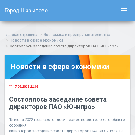
Город Шарыпово
Показ
навиг
Главная страница
Экономика и предпринимательство
Новости в сфере экономики
Состоялось заседание совета директоров ПАО «Юнипро»
Новости в сфере экономики
17.06.2022 22:02
Состоялось заседание совета
директоров ПАО «Юнипро»
15 июня 2022 года состоялось первое после годового общего
собрания
акционеров заседание совета директоров ПАО «Юнипро», на