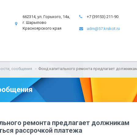
662314, ул. Горького, 14а,
+7 (39153) 211-90
г. Шарыпово
Красноярского края
adm@57.krskcit.ru
ости, сообщения
Фонд капитального ремонта предлагает должника
ообщения
льного ремонта предлагает должникам
ться рассрочкой платежа