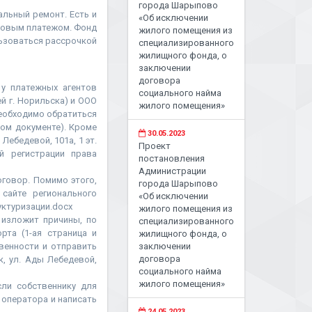
города Шарыпово
льный ремонт. Есть и
«Об исключении
азовым платежом. Фонд
жилого помещения из
льзоваться рассрочкой
специализированного
жилищного фонда, о
заключении
договора
у платежных агентов
социального найма
й г. Норильска) и ООО
жилого помещения»
необходимо обратиться
ном документе). Кроме
30.05.2023
Лебедевой, 101а, 1 эт.
Проект
й регистрации права
постановления
Администрации
говор. Помимо этого,
города Шарыпово
сайте регионального
«Об исключении
уктуризации.docx
жилого помещения из
 изложит причины, по
специализированного
та (1-ая страница и
жилищного фонда, о
венности и отправить
заключении
договора
к, ул. Ады Лебедевой,
социального найма
жилого помещения»
сли собственнику для
 оператора и написать
24.05.2023