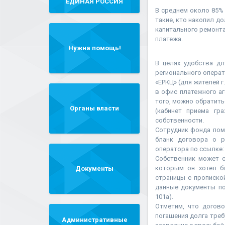
"ЕДИНАЯ РОССИЯ"
В среднем около 85%
такие, кто накопил д
капитального ремонта
платежа.
Нужна помощь!
В целях удобства д
регионального операт
«ЕРКЦ» (для жителей 
в офис платежного аг
того, можно обратитьс
Органы власти
(кабинет приема гр
собственности.
Сотрудник фонда пом
бланк договора о р
оператора по ссылке:
Собственник может с
которым он хотел б
Документы
страницы с прописко
данные документы поч
101а).
Отметим, что догово
погашения долга треб
Административные