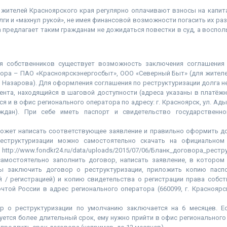
 жителей Красноярского края регулярно оплачивают взносы на капита
олги и «махнул рукой», не имея финансовой возможности погасить их р
 предлагает таким гражданам не дожидаться повестки в суд, а воспо
ля собственников существует возможность заключения соглашения 
ора – ПАО «Красноярскэнергосбыт», ООО «Северный Быт» (для жителе
г. Назарова). Для оформления соглашения по реструктуризации долга 
ента, находящийся в шаговой доступности (адреса указаны в платёж
я и в офис регионального оператора по адресу: г. Красноярск, ул. Ады 
аждан). При себе иметь паспорт и свидетельство государственно
ожет написать соответствующее заявление и правильно оформить до
еструктуризации можно самостоятельно скачать на официальном 
 http://www.fondkr24.ru/data/uploads/2015/07/06/Бланк_договора_рестр
амостоятельно заполнить договор, написать заявление, в котором
ы заключить договор о реструктуризации, приложить копию паспор
й / регистрацией) и копию свидетельства о регистрации права собст
той России в адрес регионального оператора (660099, г. Красноярс
р о реструктуризации по умолчанию заключается на 6 месяцев. Е
уется более длительный срок, ему нужно прийти в офис регионального