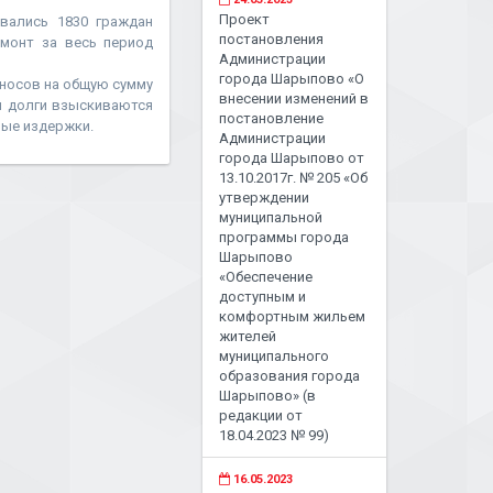
Проект
вались 1830 граждан
постановления
емонт за весь период
Администрации
города Шарыпово «О
зносов на общую сумму
внесении изменений в
ли долги взыскиваются
постановление
ные издержки.
Администрации
города Шарыпово от
13.10.2017г. № 205 «Об
утверждении
муниципальной
программы города
Шарыпово
«Обеспечение
доступным и
комфортным жильем
жителей
муниципального
образования города
Шарыпово» (в
редакции от
18.04.2023 № 99)
16.05.2023