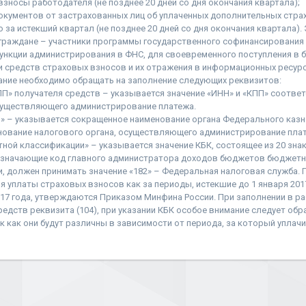
взносы работодателя (не позднее 20 дней со дня окончания квартала);
кументов от застрахованных лиц об уплаченных дополнительных стра
 за истекший квартал (не позднее 20 дней со дня окончания квартала).
раждане – участники программы государственного софинансирования 
функции администрирования в ФНС, для своевременного поступления в
 средств страховых взносов и их отражения в информационных ресур
ание необходимо обращать на заполнение следующих реквизитов:
ПП» получателя средств – указывается значение «ИНН» и «КПП» соотве
осуществляющего администрирование платежа.
» – указывается сокращенное наименование органа Федерального казна
нование налогового органа, осуществляющего администрирование плат
ной классификации» – указывается значение КБК, состоящее из 20 знак
бозначающие код главного администратора доходов бюджетов бюджетн
, должен принимать значение «182» – Федеральная налоговая служба. 
я уплаты страховых взносов как за периоды, истекшие до 1 января 2017 
017 года, утверждаются Приказом Минфина России. При заполнении в р
едств реквизита (104), при указании КБК особое внимание следует обр
к как они будут различны в зависимости от периода, за который упла