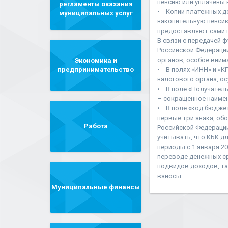
пенсию или уплачены 
регламенты оказания
• Копии платежных до
муниципальных услуг
накопительную пенсию
предоставляют сами г
В связи с передачей 
Российской Федерации
органов, особое вним
Экономика и
предпринимательство
• В полях «ИНН» и «К
налогового органа, 
• В поле «Получатель
– сокращенное наиме
• В поле «код бюджет
первые три знака, о
Работа
Российской Федерации
учитывать, что КБК дл
периоды с 1 января 2
переводе денежных ср
подвидов доходов, та
взносы.
Муниципальные финансы