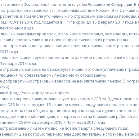
т в ведение Федеральной налоговой службы Российской Федерации. В 
нистрирования останется за Пенсионным фондом России. Эти функции 
расчетов, в том числе уточненных, по страховым взносам за периоды, 
зом, РСВ-1 за 2016 год подается в ПФР в срок до 15 февраля 2017 года в
электронном виде.
ьных и выездных проверок, в том числе повторных, за периоды, истек
шений о привлечении или отказе в привлечении по их результатам.
 возврате излишне уплаченных или излишне взысканных страховых вз
2017 года.
ных к взысканию сумм недоимки по страховым взносам, пеней и штраф
 января 2017 года.
 страховых взносов на страховую пенсию, которые уплачивают гражд
тношения по обязательному пенсионному страхованию.
 добровольных страховых взносов на накопительную пенсию (Програ
сии).
нный фонд России продолжит прием:
льного персонифицированного учета по форме СЗВ-М. Здесь важно нап
дачи СЗВ-М – не позднее 15-го числа месяца, следующего после отчетно
оводствоваться общими правилами переноса срока сдачи отчетности. 
выходной или нерабочий день, он переносится на ближайший рабочий де
авления СЗВ-М за декабрь 2016 – 16 января 2017 года.
астрахованных лиц (ежегодно, не позже 1 марта следующего года).
ванных лиц, за которых перечислены дополнительные страховые взнос