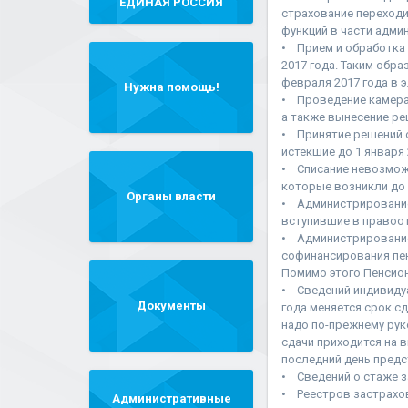
"ЕДИНАЯ РОССИЯ"
страхование переходи
функций в части адми
• Прием и обработка 
2017 года. Таким обра
февраля 2017 года в 
Нужна помощь!
• Проведение камерал
а также вынесение ре
• Принятие решений о
истекшие до 1 января 
• Списание невозмож
которые возникли до 1
Органы власти
• Администрирование
вступившие в правоо
• Администрирование
софинансирования пен
Помимо этого Пенсио
• Сведений индивидуа
Документы
года меняется срок с
надо по-прежнему рук
сдачи приходится на 
последний день предст
• Сведений о стаже з
• Реестров застрахо
Административные