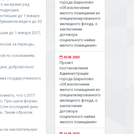
города Шарыпово
то же время ряд
«Об исключении
следующие:
жилого помещения из
истекшие до 1 января
специализированного
 бумажном виде и до 20
жилищного фонда, о
заключении
шие до 1 января 2017,
договора
социального найма
носов за периоды,
жилого помещения»
ов по основаниям,
30.05.2023
Проект
ане, добровольно
постановления
Администрации
мма государственного
города Шарыпово
«Об исключении
жилого помещения из
специализированного
омнить, что с 2017
жилищного фонда, о
го. При сдаче формы
заключении
Если последний день
договора
нь. Таким образом
социального найма
жилого помещения»
ы на накопительную
24.05.2023