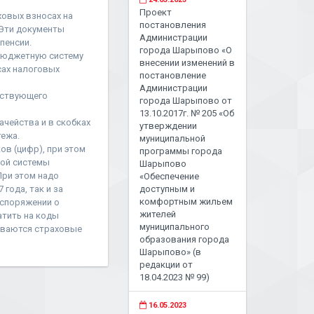
Проект
ховых взносах на
постановления
 Эти документы
Администрации
пенсии.
города Шарыпово «О
 бюджетную систему
внесении изменений в
сах налоговых
постановление
Администрации
тствующего
города Шарыпово от
13.10.2017г. № 205 «Об
чейства и в скобках
утверждении
ежа.
муниципальной
ов (цифр), при этом
программы города
ой системы
Шарыпово
При этом надо
«Обеспечение
года, так и за
доступным и
комфортным жильем
аспоряжении о
жителей
атить на коды
муниципального
чиваются страховые
образования города
Шарыпово» (в
редакции от
18.04.2023 № 99)
16.05.2023