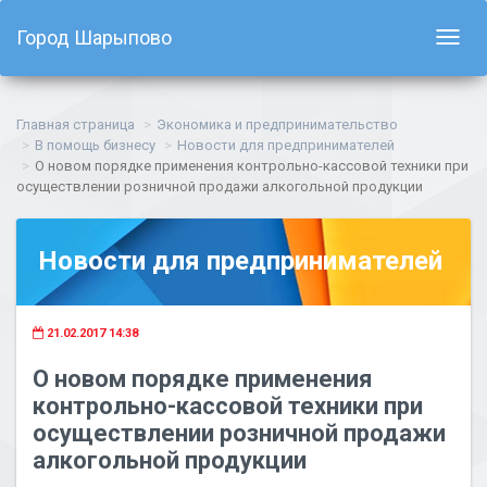
Город Шарыпово
Показ
навиг
Главная страница
Экономика и предпринимательство
В помощь бизнесу
Новости для предпринимателей
О новом порядке применения контрольно-кассовой техники при
осуществлении розничной продажи алкогольной продукции
Новости для предпринимателей
21.02.2017 14:38
О новом порядке применения
контрольно-кассовой техники при
осуществлении розничной продажи
алкогольной продукции