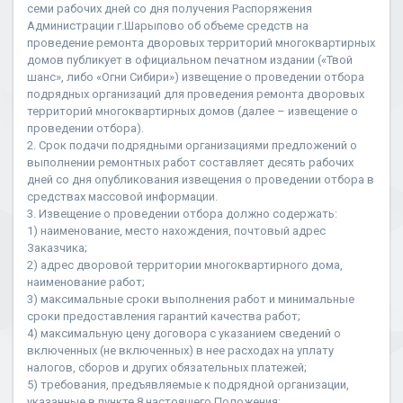
семи рабочих дней со дня получения Распоряжения
Администрации г.Шарыпово об объеме средств на
проведение ремонта дворовых территорий многоквартирных
домов публикует в официальном печатном издании («Твой
шанс», либо «Огни Сибири») извещение о проведении отбора
подрядных организаций для проведения ремонта дворовых
территорий многоквартирных домов (далее – извещение о
проведении отбора).
2. Срок подачи подрядными организациями предложений о
выполнении ремонтных работ составляет десять рабочих
дней со дня опубликования извещения о проведении отбора в
средствах массовой информации.
3. Извещение о проведении отбора должно содержать:
1) наименование, место нахождения, почтовый адрес
Заказчика;
2) адрес дворовой территории многоквартирного дома,
наименование работ;
3) максимальные сроки выполнения работ и минимальные
сроки предоставления гарантий качества работ;
4) максимальную цену договора с указанием сведений о
включенных (не включенных) в нее расходах на уплату
налогов, сборов и других обязательных платежей;
5) требования, предъявляемые к подрядной организации,
указанные в пункте 8 настоящего Положения;