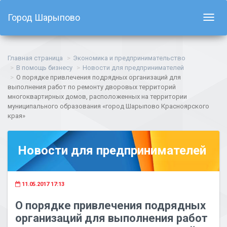
Город Шарыпово
Показ
навиг
Главная страница
Экономика и предпринимательство
В помощь бизнесу
Новости для предпринимателей
О порядке привлечения подрядных организаций для
выполнения работ по ремонту дворовых территорий
многоквартирных домов, расположенных на территории
муниципального образования «город Шарыпово Красноярского
края»
Новости для предпринимателей
11.05.2017 17:13
О порядке привлечения подрядных
организаций для выполнения работ