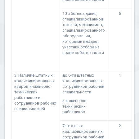
10 и более единиц
5
специализированной
техники, механизмов,
специализированного
оборудования,
которыми владеет
участник отбора на
праве собственности
3. Наличие штатных
до 6-ти штатных
1
квалифицированных
квалифицированных
кадров инженерно-
сотрудников рабочей
технических
специальности
работников и
и инженерно-
сотрудников рабочих
технических
специальностей
работников
7 штатных
2
квалифицированных
сотрудников рабочей