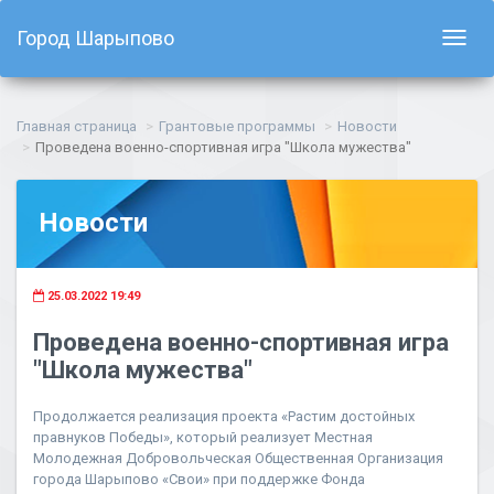
Город Шарыпово
Показ
навиг
Главная страница
Грантовые программы
Новости
Проведена военно-спортивная игра "Школа мужества"
Новости
25.03.2022 19:49
Проведена военно-спортивная игра
"Школа мужества"
Продолжается реализация проекта «Растим достойных
правнуков Победы», который реализует Местная
Молодежная Добровольческая Общественная Организация
города Шарыпово «Свои» при поддержке Фонда