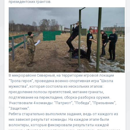
президентских грантов.
В микрорайоне Северный, на территории игровой локации
"Тропа героя", проведена военно-спортивная игра "Школа
мужества", которая состояла из нескольких этапов:
преодоление полосы препятствий, метание гранаты,
подтягивание на перекладине, сборка-разборка оружия.
Участвовали 4 команды: "Патриот", "Победа", "Призывник",
"Защитник".
Ребята старательно выполняли задания, ведь от каждого из
них зависел результат команды. На каждом этапе были
волонтеры, которые фиксировали результаты каждой