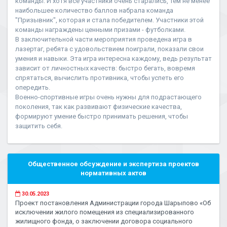
команды. И хотя все участники очень старались, тем не менее
наибольшее количество баллов набрала команда
"Призывник", которая и стала победителем. Участники этой
команды награждены ценными призами - футболками.
В заключительной части мероприятия проведена игра в
лазертаг, ребята с удовольствием поиграли, показали свои
умения и навыки. Эта игра интересна каждому, ведь результат
зависит от личностных качеств: быстро бегать, вовремя
спрятаться, вычислить противника, чтобы успеть его
опередить.
Военно-спортивные игры очень нужны для подрастающего
поколения, так как развивают физические качества,
формируют умение быстро принимать решения, чтобы
защитить себя.
Общественное обсуждение и экспертиза проектов
нормативных актов
30.05.2023
Проект постановления Администрации города Шарыпово «Об
исключении жилого помещения из специализированного
жилищного фонда, о заключении договора социального