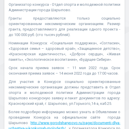
Организатор конкурса - Отдел спорта и молодежной политики
Администрации города Шарыпово.
Гранты предоставляются только социально
ориентированным некоммерческим организациям. Размер
гранта, предоставляемого для реализации одного проекта -
до 100 000 руб. (сто тысяч рублей).
Номинации Конкурса: «Социальная поддержка», «Согласие»,
«Здоровая семья – здоровый край», «Защищенное детство»,
«Красноярская идентичность», «Доброе сердце», «Живая
память», «Экологическое воспитание», «Будущее Сибири».
Срок начала приема заявок – 11 мая 2022 года. Срок
окончания приема заявок – 14 июня 2022 года до 17:00 часов.
Для участия в Конкурсе социально ориентированные
некоммерческие организации должны представить в Отдел
спорта и молодежной политики Администрации города
Шарыпово конкурсную заявку и пакет документов по адресу:
Красноярский край, г. Шарыпово, ул.Горького,14-а, каб.25.
Более подробную информацию можно узнать в Объявлении о
проведении Конкурса на официальном сайте города
Шарыпово
http://www.gorodsharypovo.ru/page/documenti-dlya-
uchastiya-v-konkursah-molodezh/
, у Организатора Конкурса по