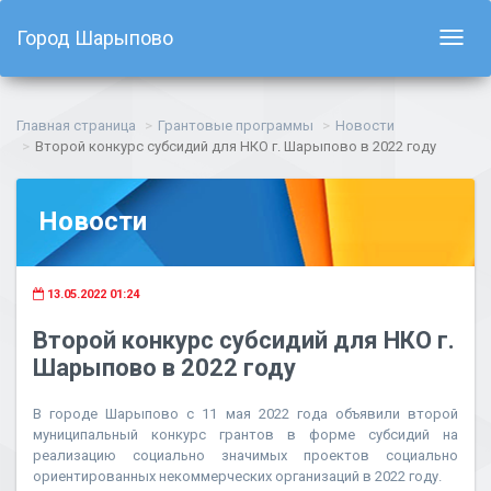
Город Шарыпово
Показ
навиг
Главная страница
Грантовые программы
Новости
Второй конкурс субсидий для НКО г. Шарыпово в 2022 году
Новости
13.05.2022 01:24
Второй конкурс субсидий для НКО г.
Шарыпово в 2022 году
В городе Шарыпово с 11 мая 2022 года объявили второй
муниципальный конкурс грантов в форме субсидий на
реализацию социально значимых проектов социально
ориентированных некоммерческих организаций в 2022 году.