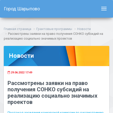
Город Шарыпово
Показ
навиг
Главная страница
Грантовые программы
Новости
Рассмотрены заявки на право получения СОНКО субсидий на
реализацию социально значимых проектов
Новости
29.06.2022 17:49
Рассмотрены заявки на право
получения СОНКО субсидий на
реализацию социально значимых
проектов
Протокол заседания конкурсной комиссии по рассмотрению