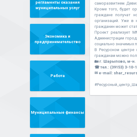
регламенты оказания
саморазвитием. Девиз
муниципальных услуг
Кроме того, будет о
граждане получат н
организаций. Уже в
гражданин может стат
Проект реализует М
Экономика и
Администрации город
предпринимательство
социально значимых п
В Ресурсном центре
гражданам можно пол
🏡 г. Шарыпово, м-н. 
☎ тел.: (39153) 3-10-1
✉ e-mail: shar_resur
Работа
#Ресурсный_центр_Ш
Муниципальные финансы