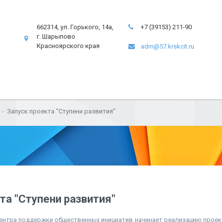
662314, ул. Горького, 14а,
+7 (39153) 211-90
г. Шарыпово
Красноярского края
adm@57.krskcit.ru
Запуск проекта "Ступени развития"
та "Ступени развития"
ентра поддержки общественных инициатив начинает реализацию проект