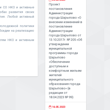
Проект
ли СО НКО и активные
постановления
обах развития своих
Администрации
тия. Любой активный
города Шарыпово «О
внесении изменений в
молодежной политики
постановление
бсидии на реализацию
Администрации
города Шарыпово от
13.10.2017г. № 205 «Об
елям НКО и активным
утверждении
муниципальной
программы города
Шарыпово
«Обеспечение
доступным и
комфортным жильем
жителей
муниципального
образования города
Шарыпово» (в
редакции от
18.04.2023 № 99)
16.05.2023