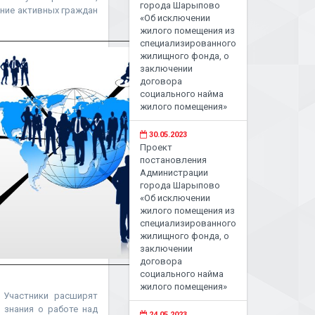
города Шарыпово
ение активных граждан
«Об исключении
жилого помещения из
специализированного
жилищного фонда, о
заключении
договора
социального найма
жилого помещения»
30.05.2023
Проект
постановления
Администрации
города Шарыпово
«Об исключении
жилого помещения из
специализированного
жилищного фонда, о
заключении
договора
социального найма
жилого помещения»
. Участники расширят
 знания о работе над
24.05.2023