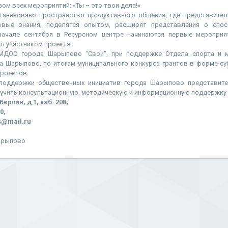
ом всех мероприятий: «Ты – это твои дела!»
рганизовано пространство продуктивного общения, где представите
овые знания, поделятся опытом, расширят представления о спос
 начале сентября в Ресурсном центре начинаются первые мероприя
ь участником проекта!
МДОО города Шарыпово "Свои", при поддержке Отдела спорта и 
а Шарыпово, по итогам муниципального конкурса грантов в форме су
роектов.
 поддержки общественных инициатив города Шарыпово представит
учить консультационную, методическую и информационную поддержку
Берлин, д 1, каб. 208;
0,
s@mail.ru
арыпово