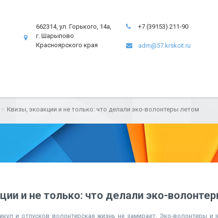
662314, ул. Горького, 14а,
+7 (39153) 211-90
г. Шарыпово
Красноярского края
adm@57.krskcit.ru
Квизы, экоакции и не только: что делали эко-волонтеры летом
ции и не только: что делали эко-волонте
никул и отпусков волонтерская жизнь не замирает. Эко-волонтеры и 