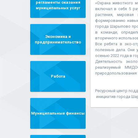
регламенты оказания
«Охрана животного м
муниципальных услуг
включал в себя 5 ра
растения, мировая 
формированию навык
города Шарыпово про
в команде, определ
Экономика и
вторичного использо
предпринимательство
Все ребята в эко-о
полезные дела. Они 
осенью 2022 года в г
Деятельность эколо
реализуемый ММДО
природопользования 
Работа
Ресурсный центр под
инициатив города Ш
Муниципальные финансы