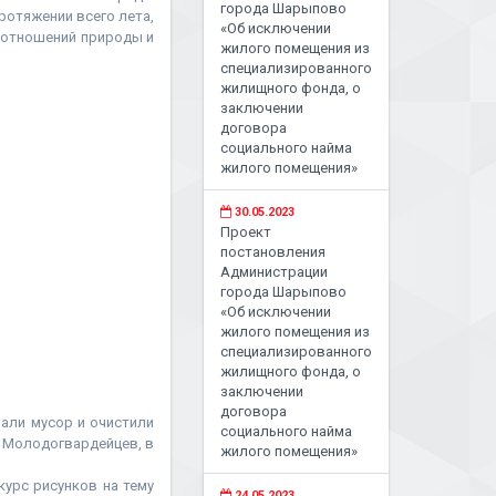
города Шарыпово
ротяжении всего лета,
«Об исключении
оотношений природы и
жилого помещения из
специализированного
жилищного фонда, о
заключении
договора
социального найма
жилого помещения»
30.05.2023
Проект
постановления
Администрации
города Шарыпово
«Об исключении
жилого помещения из
специализированного
жилищного фонда, о
заключении
договора
али мусор и очистили
социального найма
е Молодогвардейцев, в
жилого помещения»
урс рисунков на тему
24.05.2023