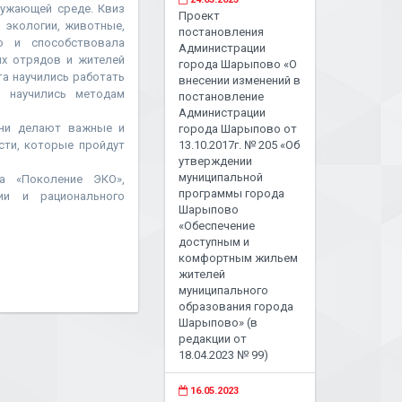
ружающей среде. Квиз
Проект
 экологии, животные,
постановления
но и способствовала
Администрации
х отрядов и жителей
города Шарыпово «О
а научились работать
внесении изменений в
, научились методам
постановление
Администрации
они делают важные и
города Шарыпово от
сти, которые пройдут
13.10.2017г. № 205 «Об
утверждении
муниципальной
та «Поколение ЭКО»,
программы города
и и рационального
Шарыпово
«Обеспечение
доступным и
комфортным жильем
жителей
муниципального
образования города
Шарыпово» (в
редакции от
18.04.2023 № 99)
16.05.2023