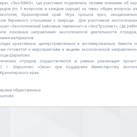
ира». «Эко-КВИЗ», где участники поделились своими знаниями об ок
ундов (по 5 вопросов в каждом раунде) на темы: общие вопросы из
экология, Красноярский край. Игра прошла ярко, эмоциональ
ов бережного отношения к природе. Для участников экологически
шел «Экологический кейсовый чемпионат» и «ЭкоПроспект», где ребят
или основные направления экологической деятельности отрядов
вания материалов.
трядах креативные, целеустремленные и мотивированные. Вместе 
уже готовятся к мероприятиям и акциям экологической направленно
ороде Шарыпово.
гических отрядов осуществляется в рамках реализация проек
О г. Шарыпово «Свои» при поддержке Министерства экологи
Красноярского края.
держки общественных
арыпово