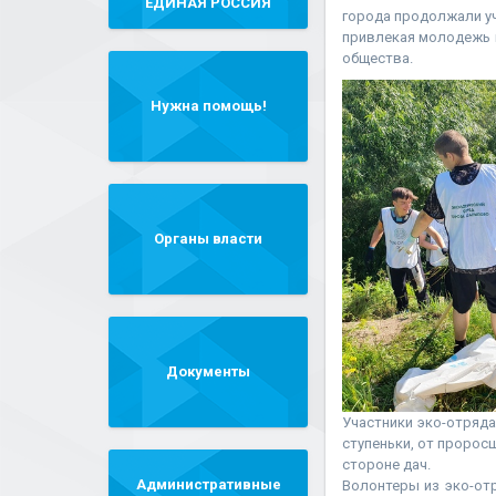
"ЕДИНАЯ РОССИЯ"
города продолжали уч
привлекая молодежь 
общества.
Нужна помощь!
Органы власти
Документы
Участники эко-отряд
ступеньки, от пророс
стороне дач.
Административные
Волонтеры из эко-от