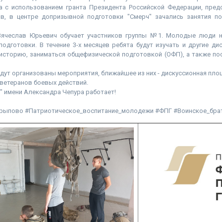
 с использованием гранта Президента Российской Федерации, пре
ов, в центре допризывной подготовки "Смерч" зачались занятия п
Вячеслав Юрьевич обучает участников группы №1. Молодые люди н
одготовки. В течение 3-х месяцев ребята будут изучать и другие д
 историю, заниматься общефизической подготовкой (ОФП), а также по
будут организованы мероприятия, ближайшее из них - дискуссионная пло
 ветеранов боевых действий.
" имени Александра Чепура работает!
рыпово #Патриотическое_воспитание_молодежи #ФПГ #Воинское_бра