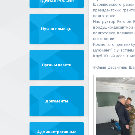
"ЕДИНАЯ РОССИЯ"
Шарыповского района
президентских грант
подготовке.
Инструктор Рыхлов 
воздушно-десантной п
Нужна помощь!
подготовку, военную
психологии.
Кроме того, для них 
мужчине?" с участием
Клуб "Юный десантник
Органы власти
#Юный_десантник_Ша
Документы
Административные