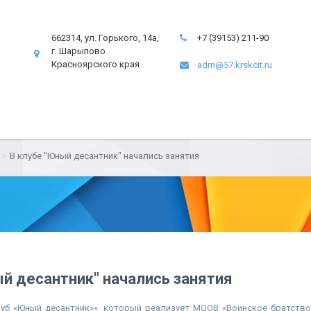
662314, ул. Горького, 14а,
+7 (39153) 211-90
г. Шарыпово
Красноярского края
adm@57.krskcit.ru
В клубе "Юный десантник" начались занятия
й десантник" начались занятия
луб «Юный десантник»», который реализует МООВ «Воинское братств