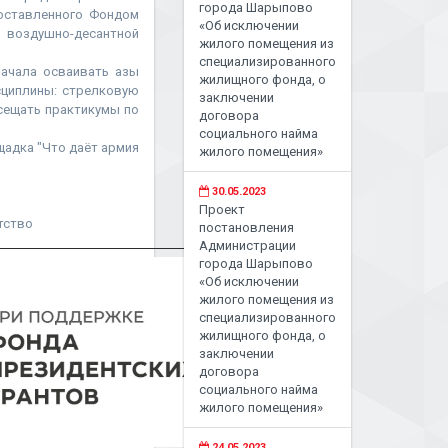
города Шарыпово
доставленного Фондом
«Об исключении
о воздушно-десантной
жилого помещения из
специализированного
ачала осваивать азы
жилищного фонда, о
исциплины: стрелковую
заключении
сещать практикумы по
договора
социального найма
щадка "Что даёт армия
жилого помещения»
30.05.2023
Проект
тство
постановления
Администрации
города Шарыпово
«Об исключении
жилого помещения из
специализированного
жилищного фонда, о
заключении
договора
социального найма
жилого помещения»
24.05.2023