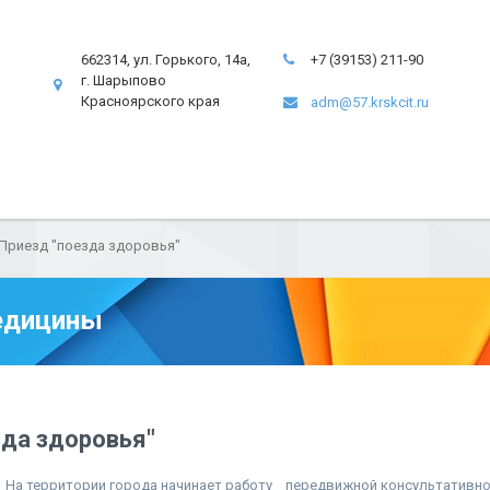
662314, ул. Горького, 14а,
+7 (39153) 211-90
г. Шарыпово
Красноярского края
adm@57.krskcit.ru
Приезд "поезда здоровья"
едицины
зда здоровья"
 На территории города начинает работу передвижной консультативно