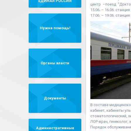
"ЕДИНАЯ РОССИЯ"
центр –поезд "Доктор
15.06. – 16.06. станци
17.06. – 19.06. станц
Нужна помощь!
Органы власти
Документы
В составе медицинско
кабинет, кабинеты ул
стоматологический, х
ЛОР-врач, гинеколог, 
Порядок обслуживани
Административные