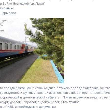
 Войно-Ясенецкий (св. Лука)"
я Дубинино
ия Шарыпово
го поезда размещены: клинико-диагностическое подразделение, рентг
ьтразвуковой и функциональной диагностики, лаборатория, эндоскопиче
ирургический и урологический кабинеты. Прием пациентов ведут врачи: 
хирург, уролог, невролог, эндокринолог, стоматолог.
я в ПКДЦ и необходимые документы