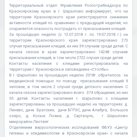
Территориальный отдел Управления Роспотребнадзора по
Красноярскому краю в г. Шарыпово информирует, что на
территории Красноярского края регистрируется снижение
активности клещей по сравнению с предыдущей неделей, но
сохраняется опасность пострадать от присасывания клещей.
За прошедшую неделю (с 13.07.2018 г. по 19.07.2018 г.) на
территории Красноярского края зарегистрировано 273
случая присасывания клещей, из них 39 случаев среди детей. С
начала сезона в крае зарегистрировано 14248 случаев
присасывания клещей, в том числе 2722 случая среди детей.
Контакты населения с клещами регистрировались на
территории г. Красноярска в заповеднике «Столбы».
В г. Шарыпово за прошедшую неделю 2018г. обратилось за
медицинской помощью по поводу присасывания клещей 9
человек, в том числе 2 случая среди детского населения. С
начала сезона зарегистрировано всего 374 обращения, из них
55 детей. Контакты населения г. Шарыпово с клещами
зарегистрированы за прошедшую неделю на территориях: д.
Линево, дачи Братские, дачи БГРЭС, дачи Алабуга, Большое
озеро, д. Косые Ложки, д. Сартачуль, г Шарыпово
микрорайон Листвяг.
Отделением вирусологических исследований ФБУЗ «Центр
гигиены и эпидемиологии в Красноярском крае» с начала