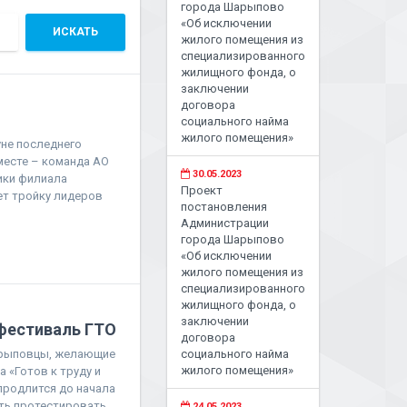
города Шарыпово
«Об исключении
ИСКАТЬ
жилого помещения из
специализированного
жилищного фонда, о
заключении
договора
социального найма
жилого помещения»
уне последнего
месте – команда АО
30.05.2023
ики филиала
Проект
ет тройку лидеров
постановления
Администрации
города Шарыпово
«Об исключении
жилого помещения из
специализированного
жилищного фонда, о
заключении
фестиваль ГТО
договора
шарыповцы, желающие
социального найма
жилого помещения»
 «Готов к труду и
продлится до начала
сть протестировать
24.05.2023