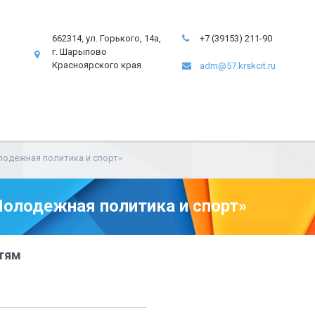
662314, ул. Горького, 14а,
+7 (39153) 211-90
г. Шарыпово
Красноярского края
adm@57.krskcit.ru
одежная политика и спорт»
олодежная политика и спорт»
тям