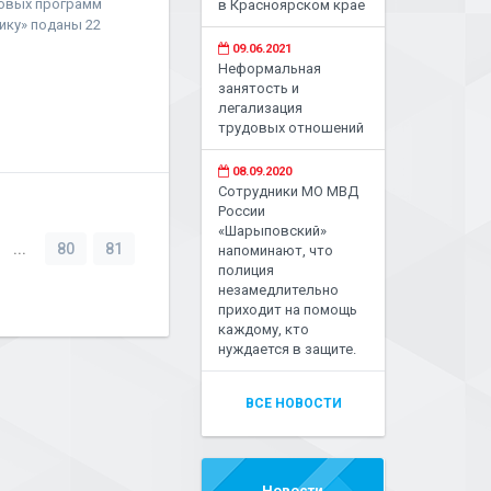
товых программ
в Красноярском крае
ику» поданы 22
09.06.2021
Неформальная
занятость и
легализация
трудовых отношений
08.09.2020
Сотрудники МО МВД
России
«Шарыповский»
...
80
81
напоминают, что
полиция
незамедлительно
приходит на помощь
каждому, кто
нуждается в защите.
ВСЕ НОВОСТИ
Новости