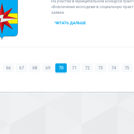
На участие в муниципальном конкурсе гран
«Вовлечение молодежи в социальную практ
заявки.
ЧИТАТЬ ДАЛЬШЕ
66
67
68
69
70
71
72
73
74
75