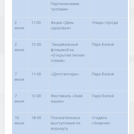
Партизанскими
тропами»
2
11:00
Акция «День
Улицы города
июня
здоровья»
3
12-00
Танцевальный
Парк Белый
июня
флешмоб на
«Открытии летних
чтений»
7
11-00
«Детствопарк»
Парк Белый
июня
7
12-00
Фестиваль «Знай
Парк Белый
июня
наших»
10
18-00
Показательные
стадион
июня
выступления по
«Энергия»
воркауту