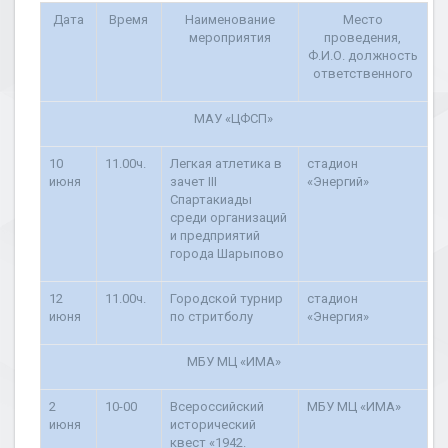
Дата
Время
Наименование
Место
мероприятия
проведения,
Ф.И.О. должность
ответственного
МАУ «ЦФСП»
10
11.00ч.
Легкая атлетика в
c
тадион
июня
зачет
III
«Энергий»
Спартакиады
среди организаций
и предприятий
города Шарыпово
12
11.00ч.
Городской турнир
стадион
июня
по
c
тритболу
«Энергия»
МБУ МЦ «ИМА»
2
10-00
Всероссийский
МБУ МЦ «ИМА»
июня
исторический
квест «1942.