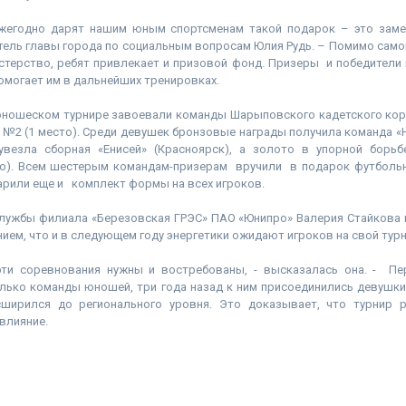
 ежегодно дарят нашим юным спортсменам такой подарок – это замеч
тель главы города по социальным вопросам Юлия Рудь. – Помимо само
астерство, ребят привлекает и призовой фонд. Призеры и победители
омогает им в дальнейших тренировках.
 юношеском турнире завоевали команды Шарыповского кадетского корп
 №2 (1 место). Среди девушек бронзовые награды получила команда 
увезла сборная «Енисей» (Красноярск), а золото в упорной борьб
о). Всем шестерым командам-призерам вручили в подарок футбольн
рили еще и комплект формы на всех игроков.
службы филиала «Березовская ГРЭС» ПАО «Юнипро» Валерия Стайкова 
ем, что и в следующем году энергетики ожидают игроков на свой турн
эти соревнования нужны и востребованы, - высказалась она. - П
лько команды юношей, три года назад к ним присоединились девушки,
ширился до регионального уровня. Это доказывает, что турнир р
влияние.