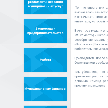
регламенты оказания
муниципальных услуг
-То, что энергетики
высказалась замести
и оттачивать свое м
инвентарь, который п
Экономика и
В этот раз медали в
предпринимательство
№8 (2 место) и школы
серебряные медали 
«Виктория» (Шарыпов
победительницам пода
Руководитель пресс-
Работа
болельщиков сообщени
-Мы убедились, что 
принимали участие то
девичьих команд рас
престиж и расширяет 
Муниципальные финансы