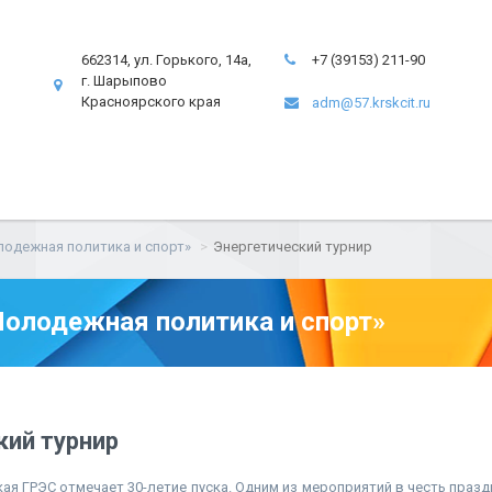
662314, ул. Горького, 14а,
+7 (39153) 211-90
г. Шарыпово
Красноярского края
adm@57.krskcit.ru
одежная политика и спорт»
Энергетический турнир
олодежная политика и спорт»
кий турнир
кая ГРЭС отмечает 30-летие пуска. Одним из мероприятий в честь празд