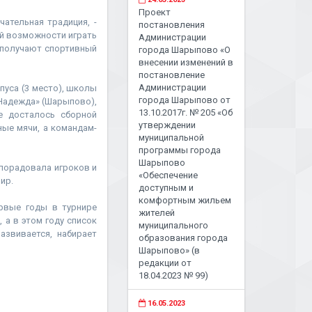
Проект
ательная традиция, -
постановления
й возможности играть
Администрации
 получают спортивный
города Шарыпово «О
внесении изменений в
постановление
Администрации
уса (3 место), школы
города Шарыпово от
«Надежда» (Шарыпово),
13.10.2017г. № 205 «Об
е досталось сборной
утверждении
ые мячи, а командам-
муниципальной
программы города
Шарыпово
порадовала игроков и
«Обеспечение
ир.
доступным и
комфортным жильем
ервые годы в турнире
жителей
 а в этом году список
муниципального
азвивается, набирает
образования города
Шарыпово» (в
редакции от
18.04.2023 № 99)
16.05.2023