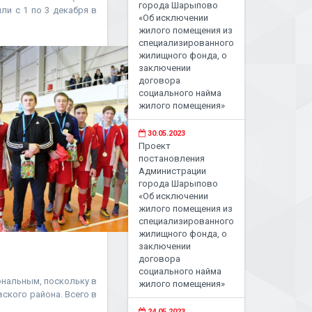
города Шарыпово
и с 1 по 3 декабря в
«Об исключении
жилого помещения из
специализированного
жилищного фонда, о
заключении
договора
социального найма
жилого помещения»
30.05.2023
Проект
постановления
Администрации
города Шарыпово
«Об исключении
жилого помещения из
специализированного
жилищного фонда, о
заключении
договора
социального найма
ональным, поскольку в
жилого помещения»
ского района. Всего в
24.05.2023