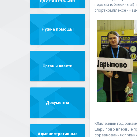
"ЕДИНАЯ РОССИЯ"
первый юбилейный!) 
спорткомплексе «Над
Нужна помощь!
Органы власти
Документы
Юбилейный год ознаме
Шарыпово впервые при
Административные
соревнованиях приним