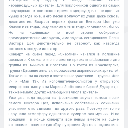
неравнодушных зрителей. Для поклонников одного из самых
популярных в советское время андеграундных певцов их
кумир всегда жив, и его песни волнуют их души даже сквозь
десятилетия. Возраст первых фанатов Виктора Цоя уже
близок к 60 годам, ему самому в 2018 году исполнилось бы 56.
Но на «цойниках» по всей стране собирается
преимущественно молодежь, и молодежь сегодняшняя. Песни
Виктора Цоя действительно не стареют, как навсегда
остался молодым их автор.
Концерт на сцене перед «Энергией» начался в половине
восьмого. К сожалению, не смогли приехать в Шарыпово две
группы из Ачинска и Боготола. Но гости из Красноярска,
группа «Дыхание ангела», порадовала шарыповских зрителей.
Также вышли на сцену и постоянные участники – группы «Krin
7» и «Май 13». Из исполнителей-солистов у открытого
микрофона выступили Марина Зюбанова и Сергей Дударев, а
также немало других желающих из числа зрителей.
Уже два года подряд на фестивале звучат только песни
самого Виктора Цоя, исполнение собственных сочинений
участники откладывают до другого раза. Поэтому ничто не
нарушало атмосферу единства с кумиром рок-музыки. И по
традиции в конце концерта все певцы вместе на сцене
исполнили знаменитую «Группу крови». Зрители подхватили.