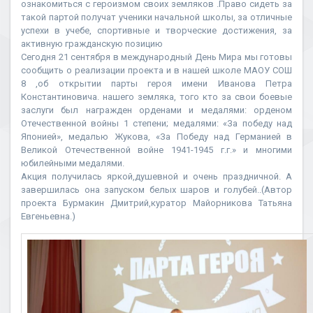
ознакомиться с героизмом своих земляков .Право сидеть за
такой партой получат ученики начальной школы, за отличные
успехи в учебе, спортивные и творческие достижения, за
активную гражданскую позицию
Сегодня 21 сентября в международный День Мира мы готовы
сообщить о реализации проекта и в нашей школе МАОУ СОШ
8 ,об открытии парты героя имени Иванова Петра
Константиновича. нашего земляка, того кто за свои боевые
заслуги был награжден орденами и медалями: орденом
Отечественной войны 1 степени; медалями: «За победу над
Японией», медалью Жукова, «За Победу над Германией в
Великой Отечественной войне 1941-1945 г.г.» и многими
юбилейными медалями.
Акция получилась яркой,душевной и очень праздничной. А
завершилась она запуском белых шаров и голубей..(Автор
проекта Бурмакин Дмитрий,куратор Майорникова Татьяна
Евгеньевна.)