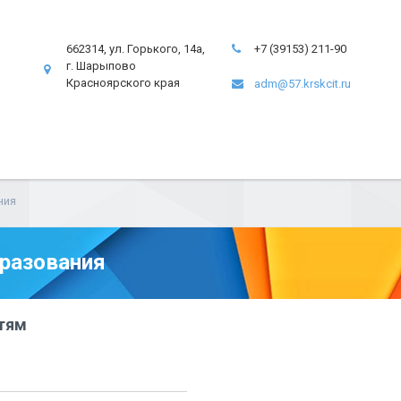
662314, ул. Горького, 14а,
+7 (39153) 211-90
г. Шарыпово
Красноярского края
adm@57.krskcit.ru
ния
разования
тям