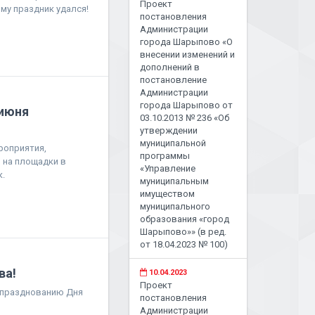
Проект
му праздник удался!
постановления
Администрации
города Шарыпово «О
внесении изменений и
дополнений в
постановление
Администрации
города Шарыпово от
 июня
03.10.2013 № 236 «Об
утверждении
муниципальной
роприятия,
программы
 на площадки в
«Управление
.
муниципальным
имуществом
муниципального
образования «город
Шарыпово»» (в ред.
от 18.04.2023 № 100)
ва!
10.04.2023
Проект
 празднованию Дня
постановления
Администрации