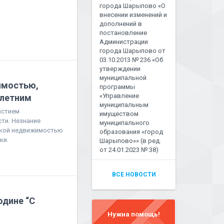
города Шарыпово «О
внесении изменений и
дополнений в
постановление
Администрации
города Шарыпово от
03.10.2013 № 236 «Об
утверждении
муниципальной
имостью,
программы
«Управление
летним
муниципальным
астием
имуществом
ти. Незнание
муниципального
акой недвижимостью
образования «город
ки.
Шарыпово»» (в ред.
от 24.01.2023 № 38)
ВСЕ НОВОСТИ
одине “С
Нужна помощь!