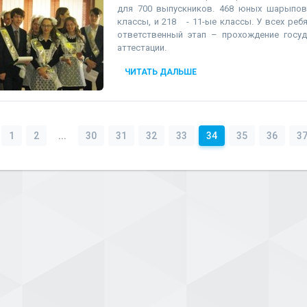
для 700 выпускников. 468 юных шарыпо
классы, и 218 - 11-ые классы. У всех реб
ответственный этап – прохождение госуд
аттестации.
ЧИТАТЬ ДАЛЬШЕ
1
2
...
30
31
32
33
34
35
36
3