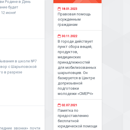
ви Родине в День
ание будет
18.01.2023
12 июня!
Правовая помощь
осужденным
гражданам
30.11.2022
В городе действует
пункт сбора вещей,
продуктов,
медицинских
ебывания в школе №7
принадлежностей
овор с Шарыповской
для мобилизованных
о в разрезе
шарыповцев. Он
базируется в Центре
допризывной
подготовки
молодежи «СМЕРЧ»
02.07.2021
Памятка по
предоставлению
бесплатной
юридической помощи
ледние звонки» почти