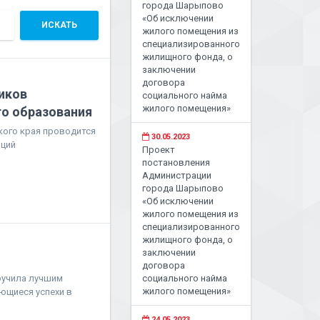
города Шарыпово
«Об исключении
ИСКАТЬ
жилого помещения из
специализированного
жилищного фонда, о
заключении
договора
иков
социального найма
жилого помещения»
о образования
кого края проводится
30.05.2023
аций
Проект
постановления
Администрации
города Шарыпово
«Об исключении
жилого помещения из
специализированного
жилищного фонда, о
заключении
договора
ручила лучшим
социального найма
жилого помещения»
щиеся успехи в
24.05.2023