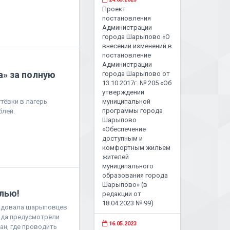
Проект
постановления
Администрации
города Шарыпово «О
внесении изменений в
постановление
Администрации
а» за полную
города Шарыпово от
13.10.2017г. № 205 «Об
утверждении
тёвки в лагерь
муниципальной
программы города
блей.
Шарыпово
«Обеспечение
доступным и
комфортным жильем
жителей
муниципального
образования города
Шарыпово» (в
лью!
редакции от
18.04.2023 № 99)
орадовала шарыповцев
ода предусмотрели
16.05.2023
ан, где проводить