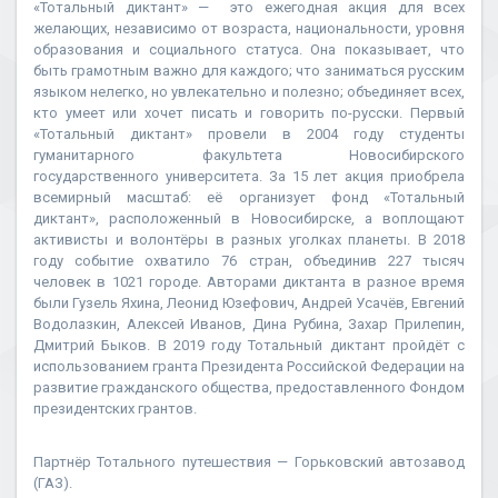
«Тотальный диктант» — это ежегодная акция для всех
желающих, независимо от возраста, национальности, уровня
образования и социального статуса. Она показывает, что
быть грамотным важно для каждого; что заниматься русским
языком нелегко, но увлекательно и полезно; объединяет всех,
кто умеет или хочет писать и говорить по-русски. Первый
«Тотальный диктант» провели в 2004 году студенты
гуманитарного факультета Новосибирского
государственного университета. За 15 лет акция приобрела
всемирный масштаб: её организует фонд «Тотальный
диктант», расположенный в Новосибирске, а воплощают
активисты и волонтёры в разных уголках планеты. В 2018
году событие охватило 76 стран, объединив 227 тысяч
человек в 1021 городе. Авторами диктанта в разное время
были Гузель Яхина, Леонид Юзефович, Андрей Усачёв, Евгений
Водолазкин, Алексей Иванов, Дина Рубина, Захар Прилепин,
Дмитрий Быков. В 2019 году Тотальный диктант пройдёт с
использованием гранта Президента Российской Федерации на
развитие гражданского общества, предоставленного Фондом
президентских грантов.
Партнёр Тотального путешествия — Горьковский автозавод
(ГАЗ).