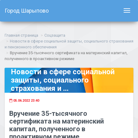
Город Шарыпово
Показ
навиг
Главная страница
Соцзащита
Новости в сфере социальной защиты, социального страхования
и пенсионного обеспечения
Вручение 35-тысячного сертификата на материнский капитал,
полученного в проактивном режиме
Новости в сфере социальной
защиты, социального
страхования и ...
05.06.2022 23:40
Вручение 35-тысячного
сертификата на материнский
капитал, полученного в
проактивном режиме