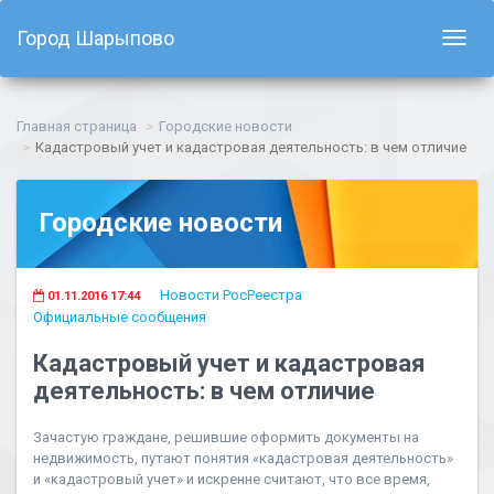
Город Шарыпово
Показ
навиг
Главная страница
Городские новости
Кадастровый учет и кадастровая деятельность: в чем отличие
Городские новости
Новости РосРеестра
01.11.2016 17:44
Официальные сообщения
Кадастровый учет и кадастровая
деятельность: в чем отличие
Зачастую граждане, решившие оформить документы на
недвижимость, путают понятия «кадастровая деятельность»
и «кадастровый учет» и искренне считают, что все время,