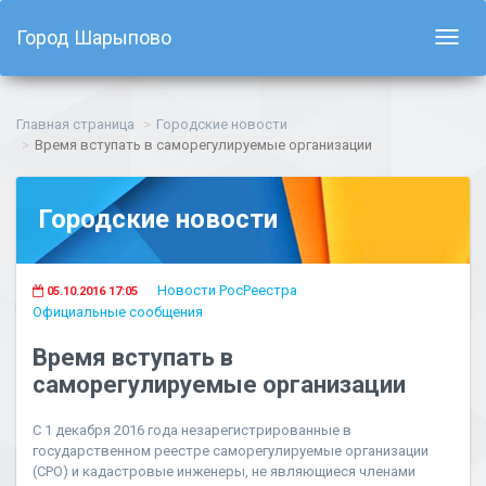
Город Шарыпово
Показ
навиг
Главная страница
Городские новости
Время вступать в саморегулируемые организации
Городские новости
Новости РосРеестра
05.10.2016 17:05
Официальные сообщения
Время вступать в
саморегулируемые организации
С 1 декабря 2016 года незарегистрированные в
государственном реестре саморегулируемые организации
(СРО) и кадастровые инженеры, не являющиеся членами