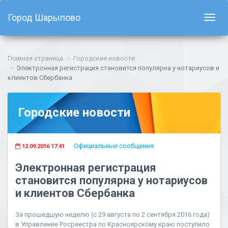
Город Шарыпово
Показ
навиг
Главная страница
Городские новости
Электронная регистрация становится популярна у нотариусов и
клиентов Сбербанка
Городские новости
Официальные сообщения
12.09.2016 17:41
Электронная регистрация
становится популярна у нотариусов
и клиентов Сбербанка
За прошедшую неделю (с 29 августа по 2 сентября 2016 года)
в Управление Росреестра по Красноярскому краю поступило