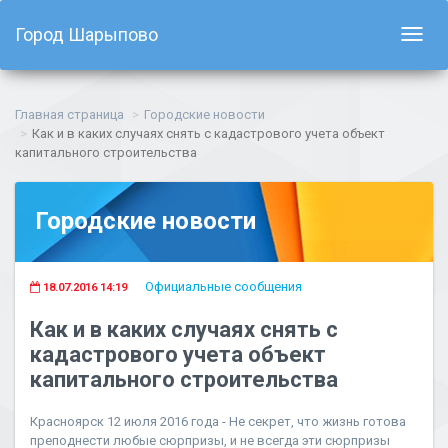
Город Шарыпово
Показ
навиг
Главная страница
Городские новости
Как и в каких случаях снять с кадастрового учета объект
капитального строительства
Городские новости
Официальные сообщения
18.07.2016 14:19
Как и в каких случаях снять с
кадастрового учета объект
капитального строительства
Красноярск 12 июля 2016 года - Не секрет, что жизнь готова
преподнести любые сюрпризы, и не всегда эти сюрпризы