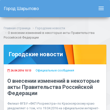
Город Шарыпово
Показ
навиг
Главная страница
Городские новости
О внесении изменений в некоторые акты Правительства
Российской Федерации
Городские новости
Официальные сообщения
26.04.2016 10:13
О внесении изменений в некоторые
акты Правительства Российской
Федерации
Филиал ФГБУ «ФКП Росреестра» по Красноярскому краю
уведомляет о том, что 19.04.2016 на официальном интернет-