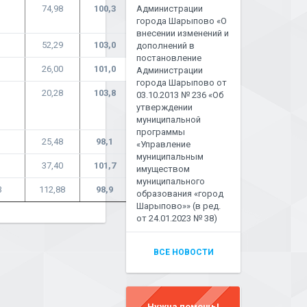
74,98
100,3
Администрации
города Шарыпово «О
внесении изменений и
52,29
103,0
дополнений в
постановление
26,00
101,0
Администрации
города Шарыпово от
20,28
103,8
03.10.2013 № 236 «Об
утверждении
муниципальной
программы
25,48
98,1
«Управление
муниципальным
37,40
101,7
имуществом
муниципального
3
112,88
98,9
образования «город
Шарыпово»» (в ред.
от 24.01.2023 № 38)
ВСЕ НОВОСТИ
Нужна помощь!