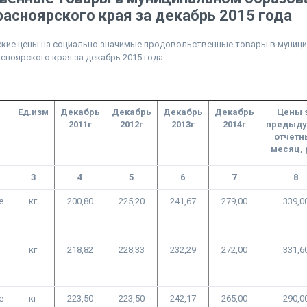
асноярского края за декабрь 2015 года
ские цены на социально значимые продовольственные товары в муниц
ноярского края за декабрь 2015 года
е
Ед.изм
Декабрь
Декабрь
Декабрь
Декабрь
Цены 
2011г
2012г
2013г
2014г
предыд
отчетн
месяц, 
3
4
5
6
7
8
е
кг
200,80
225,20
241,67
279,00
339,0
кг
218,82
228,33
232,29
272,00
331,6
е
кг
223,50
223,50
242,17
265,00
290,0