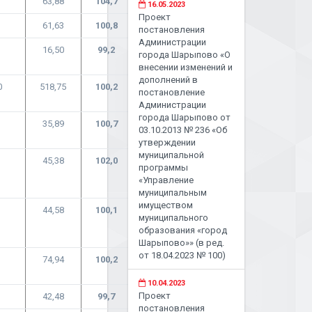
63,88
104,7
16.05.2023
Проект
61,63
100,8
постановления
Администрации
16,50
99,2
города Шарыпово «О
внесении изменений и
дополнений в
0
518,75
100,2
постановление
Администрации
города Шарыпово от
35,89
100,7
03.10.2013 № 236 «Об
утверждении
муниципальной
45,38
102,0
программы
«Управление
муниципальным
имуществом
44,58
100,1
муниципального
образования «город
Шарыпово»» (в ред.
от 18.04.2023 № 100)
74,94
100,2
10.04.2023
Проект
42,48
99,7
постановления