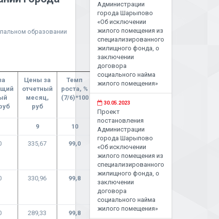
Администрации
города Шарыпово
«Об исключении
жилого помещения из
ипальном образовании
специализированного
жилищного фонда, о
заключении
договора
социального найма
за
Цены за
Темп
жилого помещения»
ущий
отчетный
роста, %
ый
месяц,
(7/6)*100
30.05.2023
руб
руб
Проект
постановления
9
10
Администрации
города Шарыпово
0
335,67
99,0
«Об исключении
жилого помещения из
специализированного
жилищного фонда, о
0
330,96
99,8
заключении
договора
социального найма
жилого помещения»
0
289,33
99,8