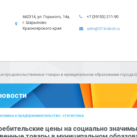
662314, ул. Горького, 14а,
+7 (39153) 211-90
г. Шарыпово
Красноярского края
adm@57.krskcit.ru
ые продовольственные товары в муниципальном образовании города Ш
новости
номика и предпринимательство: статистика
ребительские цены на социально значим
венные товары в муниципальном образов