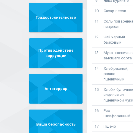
9
Яйца куриные
10
Сахар-песок
Градостроительство
11
Соль поваренн
пищевая
12
Чай черный
байховый
Противодействие
13
Мука пшенична
коррупции
высшего сорта
14
Хлеб ржаной,
ржано-
пшеничный
Антитеррор
15
Хлеб и булочны
изделия из
пшеничной мук
16
Рис
шлифованный
Ваша безопасность
17
Пшено