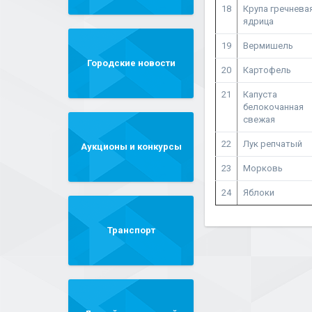
18
Крупа гречнева
ядрица
19
Вермишель
Городские новости
20
Картофель
21
Капуста
белокочанная
свежая
22
Лук репчатый
Аукционы и конкурсы
23
Морковь
24
Яблоки
Транспорт