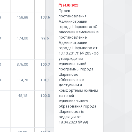
24.05.2023
Проект
постановления
8
158,88
103,6
Администрации
города Шарыпово «О
внесении изменений в
постановление
3
174,00
99,6
Администрации
города Шарыпово от
13.10.2017г. № 205 «Об
утверждении
муниципальной
0
376,00
100,7
программы города
Шарыпово
«Обеспечение
3
114,78
101,1
доступным и
комфортным жильем
45,15
100,3
жителей
муниципального
образования города
Шарыпово» (в
редакции от
18.04.2023 № 99)