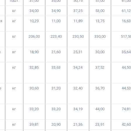
10шт.
37,00
35,00
50,75
57,00
61,00
кг
34,00
34,90
37,25
53,00
61,12
ая
кг
10,29
11,00
11,89
13,75
16,63
кг
206,00
223,40
230,50
330,00
517,5
я
кг
18,90
21,60
25,31
30,00
35,64
кг
32,85
33,63
34,24
37,52
44,50
е
кг
30,60
31,20
32,40
36,70
44,53
и
кг
33,20
33,20
34,19
44,00
74,81
кг
39,81
20,90
21,36
23,91
42,60