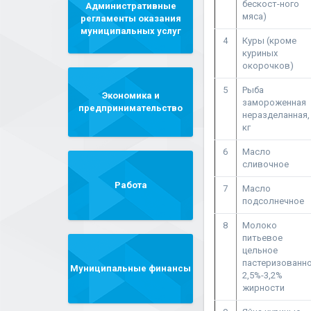
бескост-ного
Административные
мяса)
регламенты оказания
муниципальных услуг
4
Куры (кроме
куриных
окорочков)
5
Рыба
Экономика и
замороженная
предпринимательство
неразделанная,
кг
6
Масло
сливочное
Работа
7
Масло
подсолнечное
8
Молоко
питьевое
цельное
пастеризованн
Муниципальные финансы
2,5%-3,2%
жирности