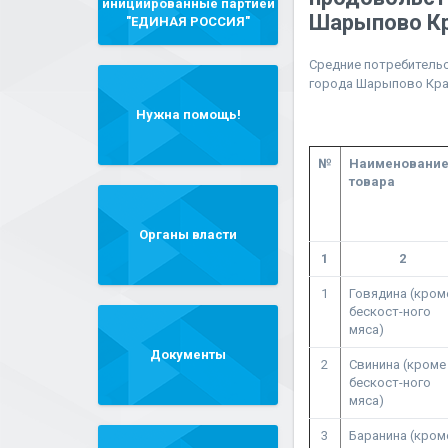
инициированные партией
Шарыпово Кр
"ЕДИНАЯ РОССИЯ"
Средние потребитель
города Шарыпово Крас
Нужна помощь!
№
Наименовани
товара
Органы власти
1
2
1
Говядина (кром
бескост-ного
мяса)
Документы
2
Свинина (кроме
бескост-ного
мяса)
3
Баранина (кром