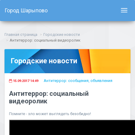
Город Шарыпово
Показ
навиг
Главная страница
Городские новости
Антитеррор: социальный видеоролик
Городские новости
Антитеррор: сообщения, объявления
15.09.2017 14:49
Антитеррор: социальный
видеоролик
Помните - зло может выглядеть безобидно!