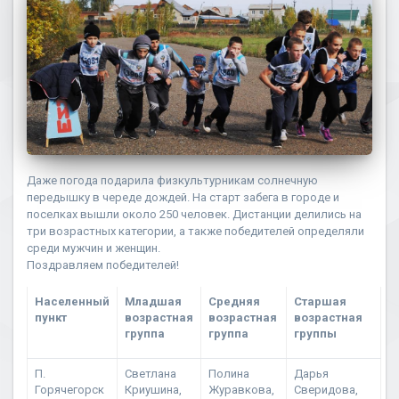
Даже погода подарила физкультурникам солнечную
передышку в череде дождей. На старт забега в городе и
поселках вышли около 250 человек. Дистанции делились на
три возрастных категории, а также победителей определяли
среди мужчин и женщин.
Поздравляем победителей!
Населенный
Младшая
Средняя
Старшая
пункт
возрастная
возрастная
возрастная
группа
группа
группы
П.
Светлана
Полина
Дарья
Горячегорск
Криушина,
Журавкова,
Сверидова,