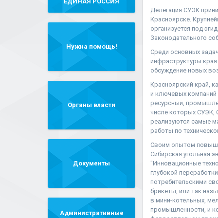
"ЕДИНАЯ РОССИЯ"
Делегация СУЭК прини
Красноярске. Крупней
организуется под эги
Законодательного соб
Нужна помощь!
Среди основных задач
инфраструктуры края 
обсуждение новых во
Красноярский край, к
и ключевых компаний 
ресурсный, промышлен
Органы власти
числе которых СУЭК, С
реализуются самые м
работы по техническо
Своим опытом повышен
Сибирская угольная э
Документы
"Инновационные техно
глубокой переработки
потребительскими сво
брикеты, или так наз
в мини-котельных, ме
промышленности, и ко
Административные