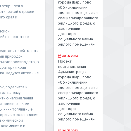
города Шарыпово
я открылся в
«Об исключении
етической отрасли
жилого помещения из
го края и
специализированного
жилищного фонда, о
заключении
еской
договора
й в энергетике;
социального найма
жилого помещения»
редставителей власти
ый природо-
30.05.2023
Проект
емких производств, в
постановления
ерритории края
Администрации
а. Ведутся активные
города Шарыпово
«Об исключении
к, поделится и
жилого помещения из
тол на тему
специализированного
витию направления
жилищного фонда, о
заключении
хся повышенными
договора
и них - топливные
социального найма
ора и использования
жилого помещения»
и химической
 алюминия и в
24.05.2023