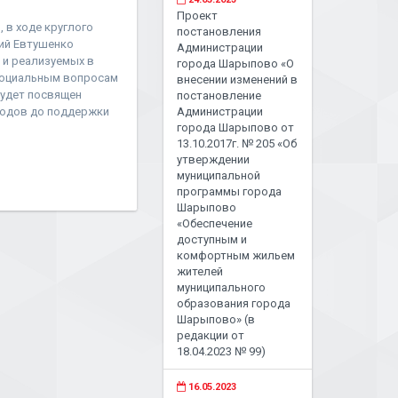
Проект
, в ходе круглого
постановления
ний Евтушенко
Администрации
 и реализуемых в
города Шарыпово «О
 социальным вопросам
внесении изменений в
будет посвящен
постановление
родов до поддержки
Администрации
города Шарыпово от
13.10.2017г. № 205 «Об
утверждении
муниципальной
программы города
Шарыпово
«Обеспечение
доступным и
комфортным жильем
жителей
муниципального
образования города
Шарыпово» (в
редакции от
18.04.2023 № 99)
16.05.2023