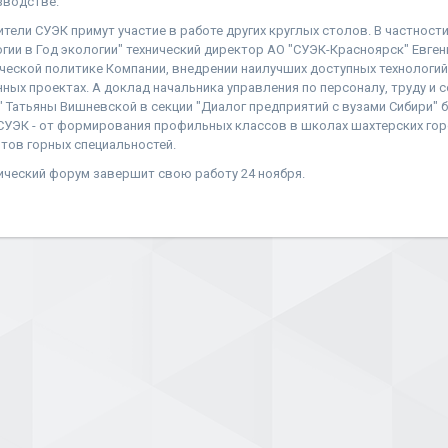
водстве.
тели СУЭК примут участие в работе других круглых столов. В частности
гии в Год экологии" технический директор АО "СУЭК-Красноярск" Евге
ческой политике Компании, внедрении наилучших доступных технологий
ных проектах. А доклад начальника управления по персоналу, труду и
 Татьяны Вишневской в секции "Диалог предприятий с вузами Сибири" 
СУЭК - от формирования профильных классов в школах шахтерских го
тов горных специальностей.
тический форум завершит свою работу 24 ноября.