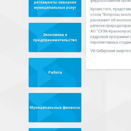
ферросплавном произ
регламенты оказания
муниципальных услуг
Кроме того, представи
стола "Вопросы эколо
расскажет об экологи
регионе природоохран
АО "СУЭК-Красноярск"
Экономика и
кадровой программе 
предпринимательство
перспективных студен
VIII Сибирский энерге
Работа
Муниципальные финансы