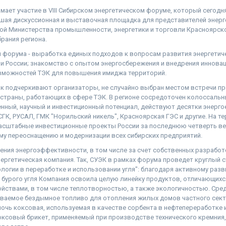
мает участие в VIII Сибирском энергетическом форуме, который сегодн
шая дискуссионная и выставочная площадка для представителей энерг
дой Министерства промышленности, энергетики и торговли Красноярско
рания региона.
 форума - выработка единых подходов к вопросам развития энергетич
и России; знакомство с опытом энергосбережения и внедрения инноваци
зможностей ТЭК для повышения имиджа территорий.
ак подчеркивают организаторы, не случайно выбран местом встречи п
страны, работающих в сфере ТЭК. В регионе сосредоточен колоссальн
ный, научный и инвестиционный потенциал, действуют десятки энерго
ГК, РУСАЛ, ГМК "Норильский никель", Красноярская ГЭС и другие. На т
асштабные инвестиционные проекты России за последнюю четверть век
му переоснащению и модернизации всех сибирских предприятий.
ия энергоэффективности, в том числе за счет собственных разработо
нергетическая компания. Так, СУЭК в рамках форума проведет круглый с
логии в переработке и использовании угля": благодаря активному раз
 бурого угля Компания освоила целую линейку продуктов, отличающи
йствами, в том числе теплотворностью, а также экологичностью. Сред
ываемое бездымное топливо для отопления жилых домов частного сект
лочь коксовая, используемая в качестве сорбента в нефтепереработке 
ксовый брикет, применяемый при производстве технического кремния,