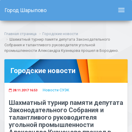
Город Шарыпово
Показ
навиг
Главная страница
Городские новости
Шахматный турнир памяти депутата Законодательного
Собрания и талантливого руководителя угольной
промышленности Александра Кузнецова прошел в Бородино.
Городские новости
Новости СУЭК
28.11.2017 16:53
Шахматный турнир памяти депутата
Законодательного Собрания и
талантливого руководителя
угольной промышленности