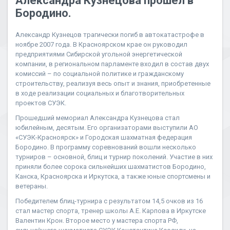
Александра Кузнецова прошел в
Бородино.
Александр Кузнецов трагически погиб в автокатастрофе в
ноябре 2007 года. В Красноярском крае он руководил
предприятиями Сибирской угольной энергетической
компании, в региональном парламенте входил в состав двух
комиссий – по социальной политике и гражданскому
строительству, реализуя весь опыт и знания, приобретенные
в ходе реализации социальных и благотворительных
проектов СУЭК.
Прошедший мемориал Александра Кузнецова стал
юбилейным, десятым. Его организаторами выступили АО
«СУЭК-Красноярск» и Городская шахматная федерация
Бородино. В программу соревнований вошли несколько
турниров – основной, блиц и турнир поколений. Участие в них
приняли более сорока сильнейших шахматистов Бородино,
Канска, Красноярска и Иркутска, а также юные спортсмены и
ветераны.
Победителем блиц-турнира с результатом 14,5 очков из 16
стал мастер спорта, тренер школы А.Е. Карпова в Иркутске
Валентин Крон. Второе место у мастера спорта РФ,