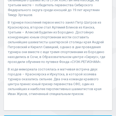
сильнейшего шахматиста СУЭК Константина Кеосиди, на
третьем месте – победитель первенства Сибирского
Федерального округа среди юношей до 19 лет иркутянин
Тимур Эргашов.
В турнире поколений первое место занял Петр Шатров из
Красноярска, втором стал Артемий Блинов из Канска,
третьим – Алексей Будилин из Бородино. Достойную
конкуренцию юным спортсменам могли составить
сильнейшие шахматисты шахтерской столицы края Андрей
Петровский и Кирилл Савицкий, однако в дни проведения
турнира они вместе с еще тремя спортсменами из Бородино
находились в Сочи, в Образовательном центре «Сириус», где
проходили обучение по путевке Фонда «СУЭК-РЕГИОНАМ».
В ходе мемориала состоялась и матчевая встреча двух
городов – Красноярска и Иркутска, в которой хозяева
турнира оказались сильнее. Два очка команде краевого
центра принес юный призер первенства СФО, один из
сильнейших и наиболее перспективных шахматистов края
Иван Жуков, отмеченный специальным призом.