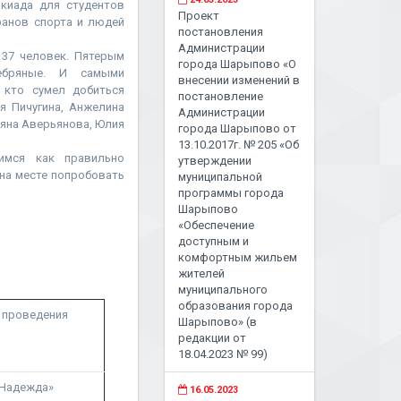
акиада для студентов
Проект
ранов спорта и людей
постановления
Администрации
 37 человек. Пятерым
города Шарыпово «О
ебряные. И самыми
внесении изменений в
 кто сумел добиться
постановление
я Пичугина, Анжелина
Администрации
ьяна Аверьянова, Юлия
города Шарыпово от
13.10.2017г. № 205 «Об
имся как правильно
утверждении
 на месте попробовать
муниципальной
программы города
Шарыпово
«Обеспечение
доступным и
комфортным жильем
жителей
муниципального
образования города
 проведения
Шарыпово» (в
редакции от
18.04.2023 № 99)
«Надежда»
16.05.2023