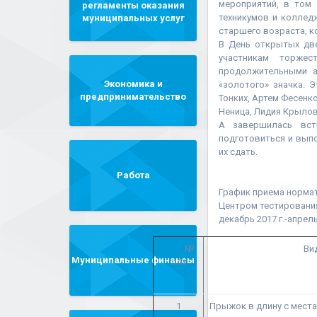
мероприятий, в том 
регламенты оказания
техникумов и коллед
муниципальных услуг
старшего возраста, к
В День открытых две
участникам торже
продолжительными а
Экономика и
«золотого» значка. 
предпринимательство
Тонких, Артем Фесенк
Неница, Лидия Крыло
А завершилась вст
подготовиться и выпо
их сдать.
Работа
График приема нормат
Центром тестировани
декабрь 2017 г.-апрель
№
Ви
Муниципальные финансы
п/п
1
Прыжок в длину с места