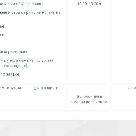
ложения лёжа на спине;
10:00- 13:00 ч.
ения стоя с прямыми ногами на
ье.
или
й перекладине;
к в упоре лёжа на полу или (
 перекладине);
 по заявке)
нного оружия (дистанция 10
Ст.
В любой день
недели по заявкам