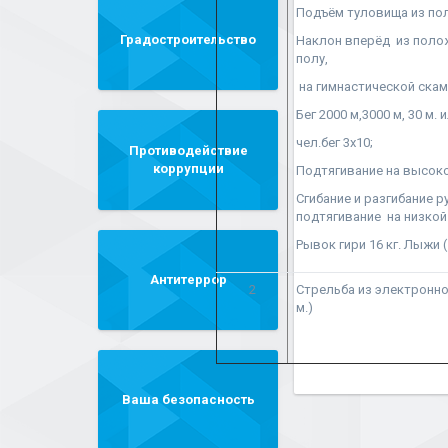
Подъём туловища из по
Градостроительство
Наклон вперёд из полож
полу,
на гимнастической скам
Бег 2000 м,3000 м, 30 м. 
чел.бег 3х10;
Противодействие
коррупции
Подтягивание на высоко
Сгибание и разгибание ру
подтягивание на низкой
Рывок гири 16 кг. Лыжи (
Антитеррор
2
Стрельба из электро
м.)
Ваша безопасность