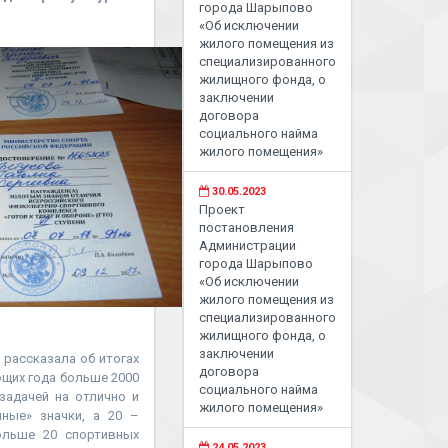
города Шарыпово
«Об исключении
жилого помещения из
специализированного
жилищного фонда, о
заключении
договора
социального найма
жилого помещения»
30.05.2023
Проект
постановления
Администрации
города Шарыпово
«Об исключении
жилого помещения из
специализированного
жилищного фонда, о
заключении
рассказала об итогах
договора
ющих года больше 2000
социального найма
задачей на отлично и
жилого помещения»
ные» значки, а 20 –
ольше 20 спортивных
24.05.2023