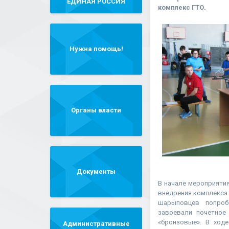
"ЕДИНАЯ РОССИЯ"
комплекс ГТО.
Нужна помощь!
Органы власти
Документы
В начале мероприяти
внедрения комплекса 
шарыповцев попробов
завоевали почетное
«бронзовые». В ход
Административные