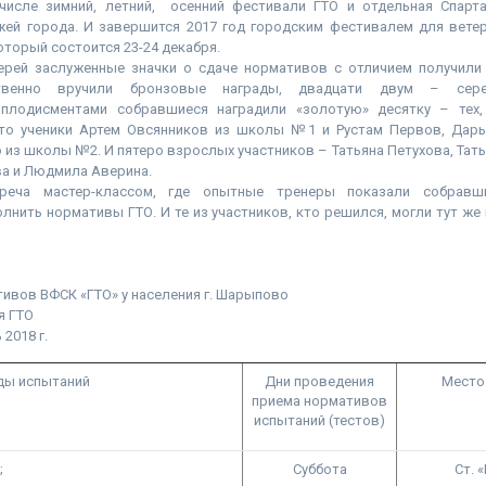
числе зимний, летний, осенний фестивали ГТО и отдельная Спарт
жей города. И завершится 2017 год городским фестивалем для вете
оторый состоится 23-24 декабря.
рей заслуженные значки о сдаче нормативов с отличием получили
ственно вручили бронзовые награды, двадцати двум – сер
плодисментами собравшиеся наградили «золотую» десятку – тех,
Это ученики Артем Овсянников из школы №1 и Рустам Первов, Дарь
о из школы №2. И пятеро взрослых участников – Татьяна Петухова, Тат
ва и Людмила Аверина.
реча мастер-классом, где опытные тренеры показали собравш
лнить нормативы ГТО. И те из участников, кто решился, могли тут же
ивов ВФСК «ГТО» у населения г. Шарыпово
я ГТО
 2018 г.
ды испытаний
Дни проведения
Место
приема нормативов
испытаний (тестов)
;
Суббота
Ст. 