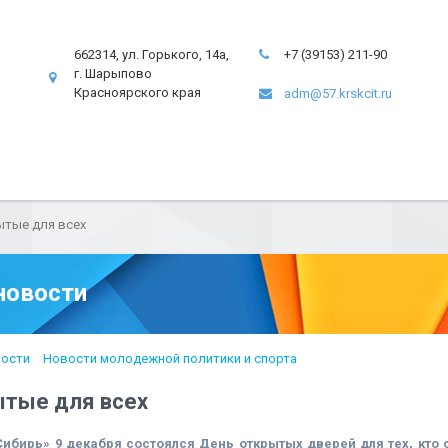
662314, ул. Горького, 14а,
+7 (39153) 211-90
г. Шарыпово
Красноярского края
adm@57.krskcit.ru
ытые для всех
новости
ости
Новости молодежной политики и спорта
ытые для всех
Сибирь» 9 декабря состоялся День открытых дверей для тех, кто 