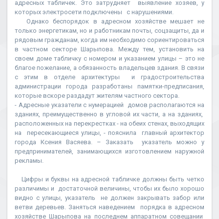
адресных табличек. Это затрудняет выявление хозяев, у
которых электросети подключены с нарушениями.
Однако беспорядок в адресном хозяйстве мешает не
только энергетикам, но и работникам почты, соцзащиты, да и
рядовым гражданам, когда им необходимо сориентироваться
в частном секторе Шарыпова. Между тем, установить на
своем доме табличку с номером и указанием улицы – это не
благое пожелание, а обязанность владельцев здания. В связи
с этим в отделе архитектуры и градостроительства
администрации города разработаны памятки-предписания,
которые вскоре раздадут жителям частного сектора.
- Адресные указатели с нумерацией домов располагаются на
зданиях, преимущественно в угловой их части, а на зданиях,
расположенных на перекрестках - на обеих стенах, выходящих
на пересекающиеся улицы, - пояснила главный архитектор
города Ксения Васяева. – Заказать указатель можно у
предпринимателей, занимающихся изготовлением наружной
рекламы.
Цифры и буквы на адресной табличке должны быть четко
различимы и достаточной величины, чтобы их было хорошо
видно с улицы, указатель не должен закрывать забор или
ветви деревьев. Заняться наведением порядка в адресном
хозяйстве Шарыпова на последнем аппаратном совещании