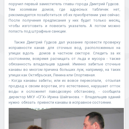
поручил первый заместитель главы города Дмитрий Гудков.
Тем хозяевам домов, где адресных табличек нет,
рекомендуется позаботиться об их приобретении уже сейчас.
После получения предписания у них будет только месяц,
чтобы изготовить и повесить указатель. А потом можно
попасть под штрафные санкции.
Также Дмитрий Гудков дал указание провести проверку
исправности канав для сточных вод, расположенных на
улицах вдоль домов в частном секторе. Следить за их
состоянием, вовремя расчищать от льда и мусора - также
обязанность владельцев зданий. Именно забитые сточные
канавы во многом причина больших луж, например, на таких
улицах как Октябрьская, Ленина или Спортивная.
- Когда канавы забиты, или их вовсе перекопали, отсыпая
продъзд к своим воротам, это естественно, нарушает отток
воды и осложняет паводковую обстановку, - сообщила
директор МКУ «СГХ» Ирина Шайганова. – Владельцев зданий
нужно обязать привести канавы в исправное состояние.