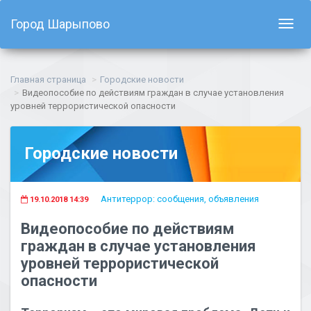
Город Шарыпово
Показ
навиг
Главная страница
Городские новости
Видеопособие по действиям граждан в случае установления
уровней террористической опасности
Городские новости
Антитеррор: сообщения, объявления
19.10.2018 14:39
Видеопособие по действиям
граждан в случае установления
уровней террористической
опасности