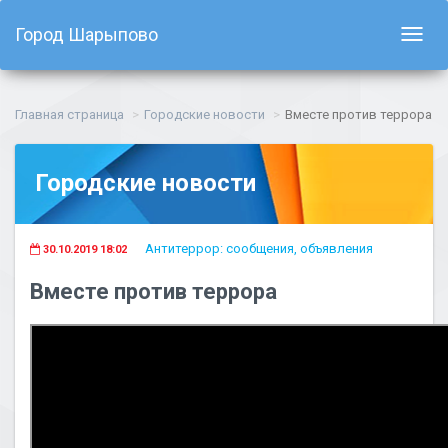
Город Шарыпово
Показ
навиг
Главная страница
Городские новости
Вместе против террора
Городские новости
Антитеррор: сообщения, объявления
30.10.2019 18:02
Вместе против террора