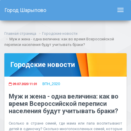
Город Шарыпово
Показ
навиг
Главная страница
Городские новости
Муж и жена - одна величина: как во время Всероссийской
переписи населения будут учитывать браки?
Городские новости
ВПН_2020
09.07.2020 11:01
Муж и жена - одна величина: как во
время Всероссийской переписи
населения будут учитывать браки?
Сколько в стране семей, где мама или папа воспитывают
детей в одиночку? Сколько многопоколенных семей, которые