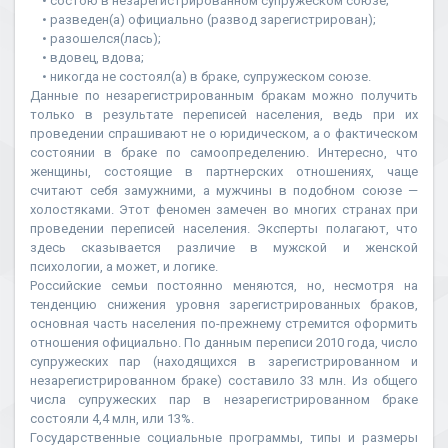
• состою в незарегистрированном супружеском союзе;
• разведен(а) официально (развод зарегистрирован);
• разошелся(лась);
• вдовец, вдова;
• никогда не состоял(а) в браке, супружеском союзе.
Данные по незарегистрированным бракам можно получить
только в результате переписей населения, ведь при их
проведении спрашивают не о юридическом, а о фактическом
состоянии в браке по самоопределению. Интересно, что
женщины, состоящие в партнерских отношениях, чаще
считают себя замужними, а мужчины в подобном союзе —
холостяками. Этот феномен замечен во многих странах при
проведении переписей населения. Эксперты полагают, что
здесь сказывается различие в мужской и женской
психологии, а может, и логике.
Российские семьи постоянно меняются, но, несмотря на
тенденцию снижения уровня зарегистрированных браков,
основная часть населения по-прежнему стремится оформить
отношения официально. По данным переписи 2010 года, число
супружеских пар (находящихся в зарегистрированном и
незарегистрированном браке) составило 33 млн. Из общего
числа супружеских пар в незарегистрированном браке
состояли 4,4 млн, или 13%.
Государственные социальные программы, типы и размеры