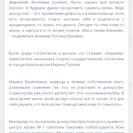
уверенней. Волнение, конечно, было, однако всё прошло
хорошо. В будущем думаю продолжить сдавать кровь. Ведь
донорство – это проявление доброты и взаимопомощи. Если
есть возможность отдать частичку себя и поделиться с
нуждающимся, то нужно это делать. Сегодня ты спас кому-то
жизнь, а завтра кто-то может помочь тебе и твоим близким»,
− поделилась мнением Татьяна Юрьевна.
Были среди статистиков и доноры «со стажем». Например,
заместитель начальника отдела государственной статистики
в городе Красноярске Марина Попова.
Марина Васильевна, приводя в пример собственный опыт,
развеивает сомнения тех, кто не участвует в донорстве:
«Сдаю кровь уже около десяти лет. Это осознанный выбор. В
своё время жизнь моей дочери спасла чья-то кровь. И я для
себя решила, что моя кровь тоже должна кому-то помогать».
Менеджер по пропаганде донорства Красноярского краевого
центра крови №1 Светлана Пакулева поблагодарила всех
пришедших и отметила: «Мы рады тому, что ваш коллектив